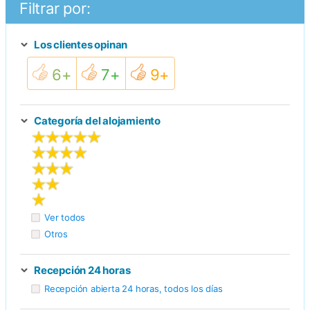
amplias
Filtrar por:
y
tienen...
Los clientes opinan
Más
información
6+
7+
9+
Categoría del alojamiento
Ver todos
Otros
Recepción 24 horas
Recepción abierta 24 horas, todos los días