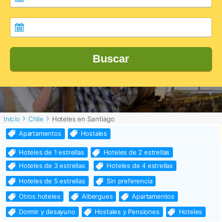
Buscar
Inicio
Chile
Hoteles en Santiago
Apartamentos
Hostales
Hoteles de 1 estrellas
Hoteles de 2 estrellas
Hoteles de 3 estrellas
Hoteles de 4 estrellas
Hoteles de 5 estrellas
Sin preferencia
Otros hoteles
Albergues
Apartamentos
Dormir y desayuno
Hostales y Pensiones
Hoteles