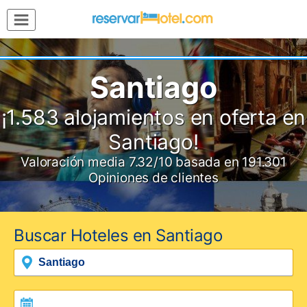
MENÚ
Inicio
Mi
Santiago
Reserva
Grupos
¡1.583 alojamientos en oferta en
Inspírate
Santiago!
Valoración media
7.32
/10
basada en
191.301
Opiniones de clientes
Buscar Hoteles en Santiago