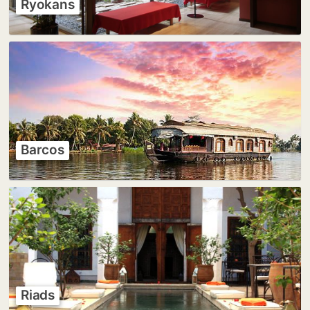
Ryokans
Barcos
Riads