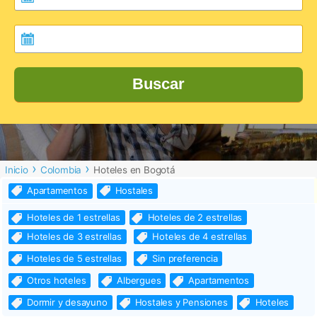
Buscar
Inicio
Colombia
Hoteles en Bogotá
Apartamentos
Hostales
Hoteles de 1 estrellas
Hoteles de 2 estrellas
Hoteles de 3 estrellas
Hoteles de 4 estrellas
Hoteles de 5 estrellas
Sin preferencia
Otros hoteles
Albergues
Apartamentos
Dormir y desayuno
Hostales y Pensiones
Hoteles