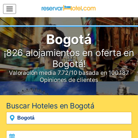
MENÚ
Inicio
Mi
Bogotá
Reserva
Grupos
¡826 alojamientos en oferta en
Inspírate
Bogotá!
Valoración media
7.72
/10
basada en
100.187
Opiniones de clientes
Buscar Hoteles en Bogotá