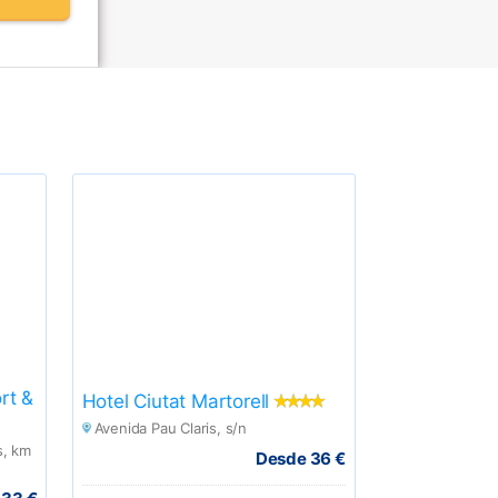
rt &
Hotel Ciutat Martorell
Avenida Pau Claris, s/n
s, km
Desde 36 €