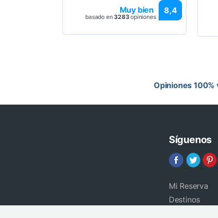
Muy bien
8,4
basado en
3283
opiniones
Opiniones 100% v
Síguenos
Mi Reserva
Destinos
Blog