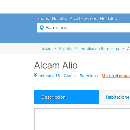
MENÚ
Todos
Hoteles
Apartamentos
Hostales
Inicio
Mi
Reserva
Grupos
Inicio
España
Hoteles en Barcelona
A
Inspírate
Alcam Alio
Industria,18 - Gracia -
Barcelona
-
Ver en el mapa
Descripción
Habitacione