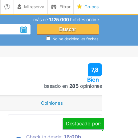
Mi reserva
Filtrar
Grupos
más de
1.125.000
hoteles online
Buscar
No he decidido las fechas
7,8
Bien
basado en
285
opiniones
Opiniones
Destacado por:
Check in desde:
16:00h