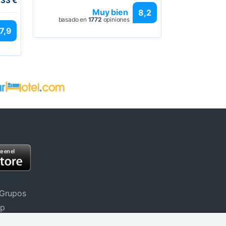
 33 €
Muy bien
8,2
basado en
1772
opiniones
7,9
 Grupos
pp
stinos