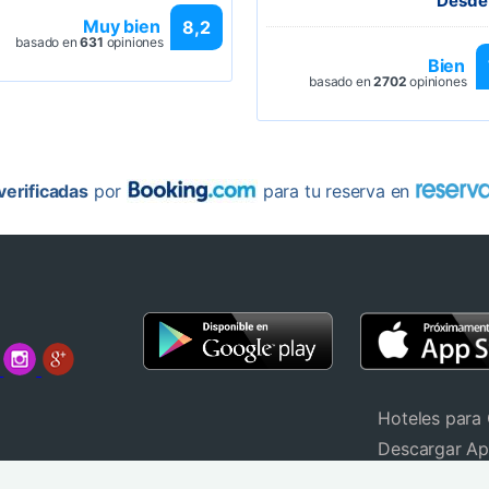
Desde
Muy bien
8,2
basado en
631
opiniones
Bien
basado en
2702
opiniones
erificadas
por
para tu reserva en
Hoteles para
Descargar A
Widget de de