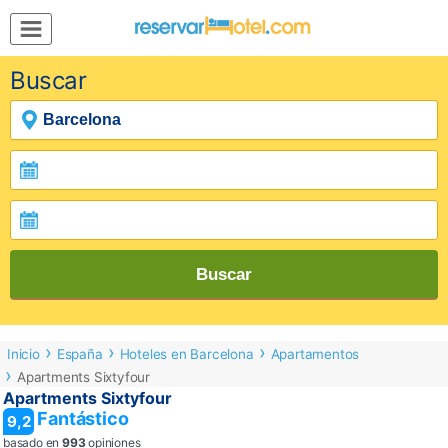
MENÚ
Buscar
Inicio
Mi
Reserva
Grupos
Inspírate
Buscar
Inicio
España
Hoteles en Barcelona
Apartamentos
Apartments Sixtyfour
Apartments Sixtyfour
Fantástico
9,2
basado en
993
opiniones