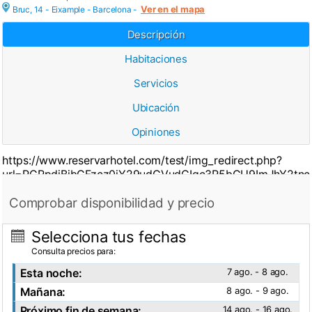
Ver en el mapa
Bruc, 14 - Eixample -
Barcelona
-
Descripción
Habitaciones
Servicios
Ubicación
Opiniones
https://www.reservarhotel.com/test/img_redirect.php?
url=PGRpdiBjbGFzcz0iY29udGVudCIgc3R5bGU9ImJhY2t
Comprobar disponibilidad y precio
Selecciona tus fechas
Consulta precios para:
Esta noche:
7 ago. - 8 ago.
Mañana:
8 ago. - 9 ago.
Próximo fin de semana:
14 ago. - 16 ago.