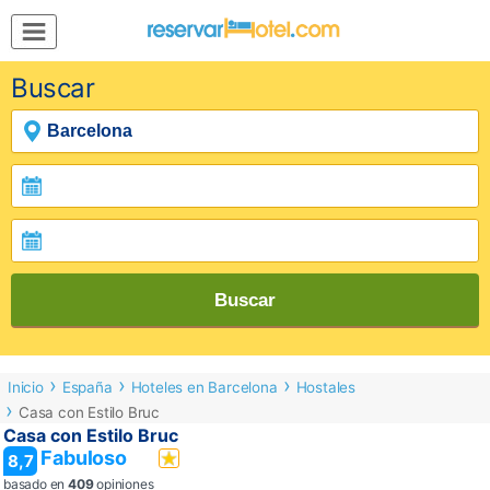
MENÚ
Buscar
Inicio
Mi
Reserva
Grupos
Inspírate
Buscar
Inicio
España
Hoteles en Barcelona
Hostales
Casa con Estilo Bruc
Casa con Estilo Bruc
Fabuloso
8,7
basado en
409
opiniones