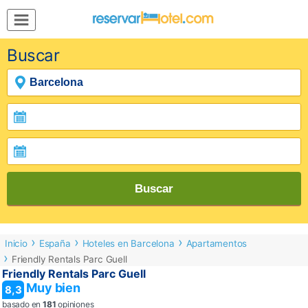
MENÚ
Buscar
Inicio
Mi
Reserva
Grupos
Inspírate
Buscar
Inicio
España
Hoteles en Barcelona
Apartamentos
Friendly Rentals Parc Guell
Friendly Rentals Parc Guell
Muy bien
8,3
basado en
181
opiniones