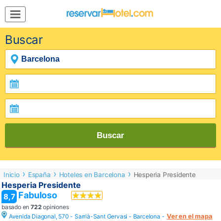
MENÚ
Buscar
Inicio
Mi
Reserva
Grupos
Inspírate
Buscar
Inicio
España
Hoteles en Barcelona
Hesperia Presidente
Hesperia Presidente
Fabuloso
8,7
basado en
722
opiniones
Ver en el mapa
Avenida Diagonal, 570 - Sarrià-Sant Gervasi -
Barcelona
-