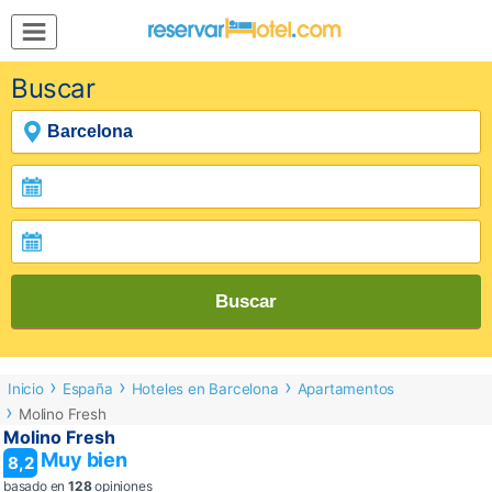
MENÚ
Buscar
Inicio
Mi
Reserva
Grupos
Inspírate
Buscar
Inicio
España
Hoteles en Barcelona
Apartamentos
Molino Fresh
Molino Fresh
Muy bien
8,2
basado en
128
opiniones