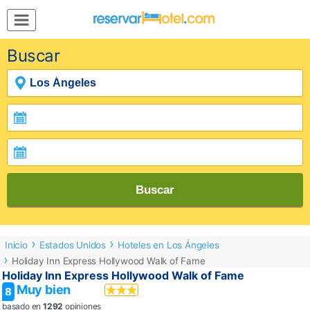
MENÚ
Buscar
Inicio
Mi
Reserva
Grupos
Inspírate
Buscar
Inicio
Estados Unidos
Hoteles en Los Ángeles
Holiday Inn Express Hollywood Walk of Fame
Holiday Inn Express Hollywood Walk of Fame
Muy bien
8
basado en
1292
opiniones