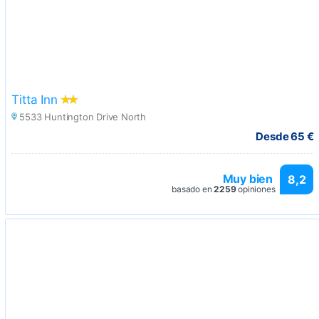
Titta Inn
5533 Huntington Drive North
Desde 65 €
Muy bien
8,2
basado en
2259
opiniones