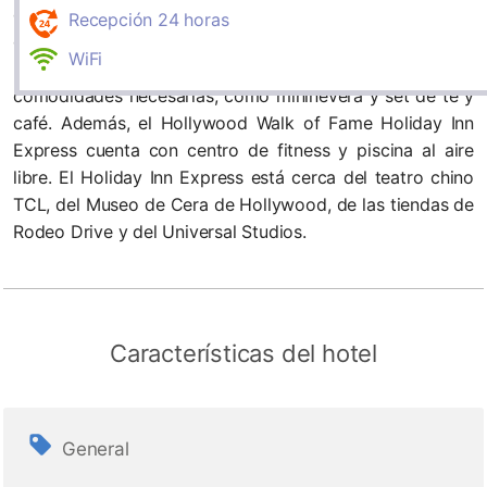
con conexión Wi-Fi gratuita. También sirve un desayuno
Recepción 24 horas
caliente todos los días. Las habitaciones del Holiday Inn
WiFi
Express Hollywood Walk of Fame incluyen todas las
comodidades necesarias, como mininevera y set de té y
café. Además, el Hollywood Walk of Fame Holiday Inn
Express cuenta con centro de fitness y piscina al aire
libre. El Holiday Inn Express está cerca del teatro chino
TCL, del Museo de Cera de Hollywood, de las tiendas de
Rodeo Drive y del Universal Studios.
Características del hotel
General