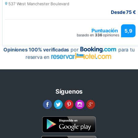
537 West Manchester Boulevard
Desde 75 €
Puntuación
5,9
basado en
336
opiniones
Opiniones 100% verificadas
por
para tu
reserva en
Síguenos