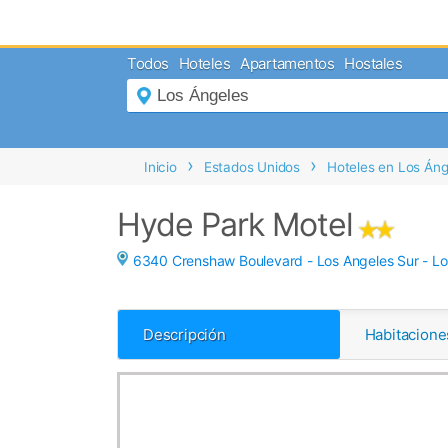
MENÚ
Todos
Hoteles
Apartamentos
Hostales
Inicio
Mi
Reserva
Grupos
Inicio
Estados Unidos
Hoteles en Los Áng
Inspírate
Hyde Park Motel
6340 Crenshaw Boulevard - Los Angeles Sur -
Lo
Descripción
Habitacione