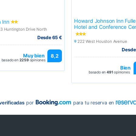
Howard Johnson Inn Fulle
a Inn
Hotel and Conference Ce
3 Huntington Drive North
Desde 65 €
222 West Houston Avenue
Desde
Muy bien
8,2
basado en
2259
opiniones
Bien
basado en
491
opiniones
erificadas
por
para tu reserva en