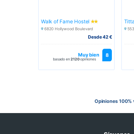
Walk of Fame Hostel
Titt
6820 Hollywood Boulevard
553
Desde 42 €
Muy bien
8
basado en
2120
opiniones
Opiniones 100% v