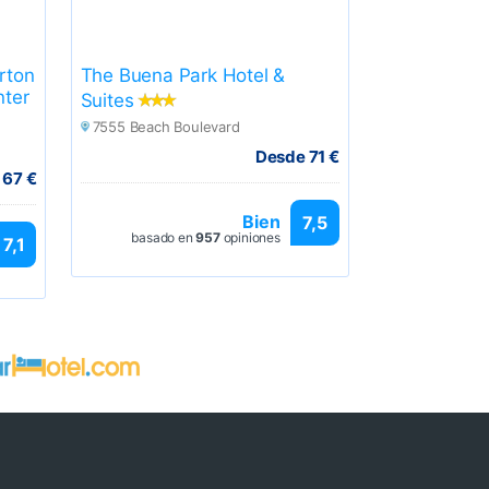
rton
The Buena Park Hotel &
nter
Suites
7555 Beach Boulevard
Desde 71 €
 67 €
Bien
7,5
basado en
957
opiniones
7,1