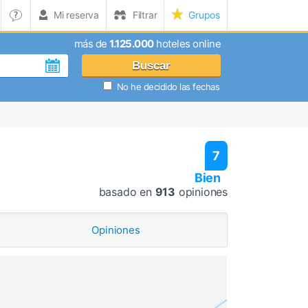
Mi reserva
Filtrar
Grupos
más de
1.125.000
hoteles online
Buscar
No he decidido las fechas
7
Bien
basado en
913
opiniones
Opiniones