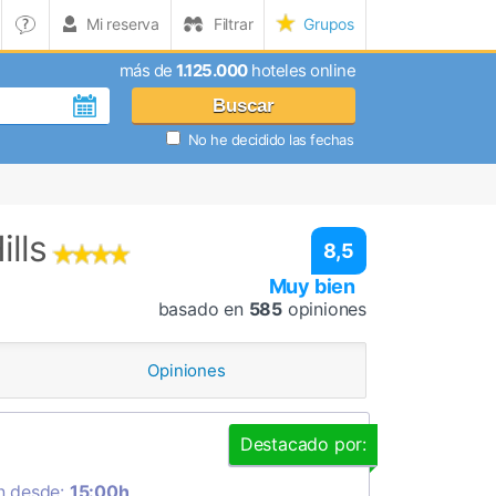
Mi reserva
Filtrar
Grupos
más de
1.125.000
hoteles online
Buscar
No he decidido las fechas
lls
8,5
Muy bien
basado en
585
opiniones
Opiniones
Destacado por:
n desde:
15:00h