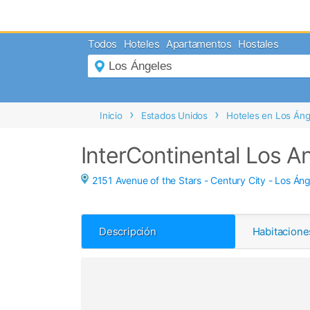
MENÚ
Todos
Hoteles
Apartamentos
Hostales
Inicio
Mi
Reserva
Grupos
Inicio
Estados Unidos
Hoteles en Los Áng
Inspírate
InterContinental Los An
2151 Avenue of the Stars - Century City -
Los Áng
Descripción
Habitacione