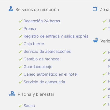
Servicios de recepción
Zona
Recepción 24 horas
J
Prensa
T
Registro de entrada y salida exprés
Vari
Caja fuerte
Servicio de aparcacoches
H
Cambio de moneda
A
r
Guardaequipaje
H
Cajero automático en el hotel
H
Servicio de conserjería
A
Piscina y bienestar
C
H
Sauna