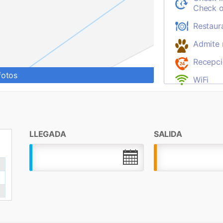
Check o
Restaur
Admite
Recepci
fotos
WiFi
LLEGADA
SALIDA
.