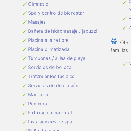
P
Gimnasio
e
Spa y centro de bienestar
A
Masajes
Z
Bañera de hidromasaje / jacuzzi
Piscina al aire libre
Ofer
Piscina climatizada
familias
Tumbonas / sillas de playa
N
Servicios de belleza
Tratamientos faciales
Servicios de depilación
Manicura
Pedicura
Exfoliación corporal
Instalaciones de spa
Baño de vapor