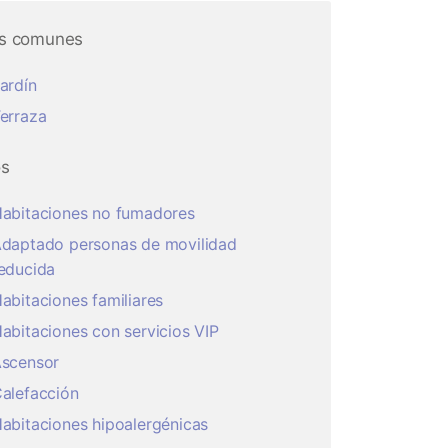
s comunes
ardín
erraza
os
abitaciones no fumadores
daptado personas de movilidad
educida
abitaciones familiares
abitaciones con servicios VIP
scensor
alefacción
abitaciones hipoalergénicas