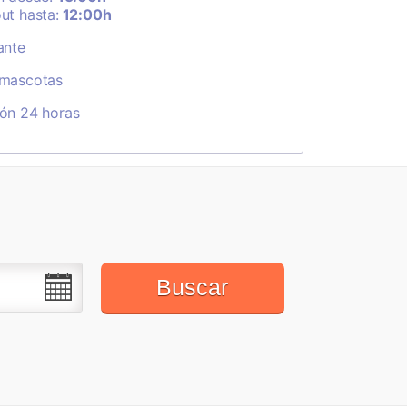
ut hasta:
12:00h
ante
 mascotas
ón 24 horas
Buscar