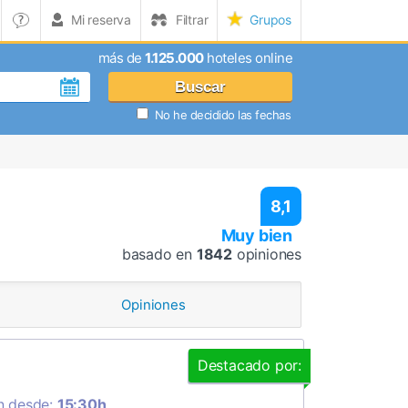
Mi reserva
Filtrar
Grupos
más de
1.125.000
hoteles online
Buscar
No he decidido las fechas
8,1
Muy bien
basado en
1842
opiniones
Opiniones
Destacado por:
n desde:
15:30h