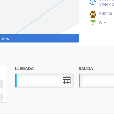
Check o
Admite
WiFi
fotos
LLEGADA
SALIDA
.