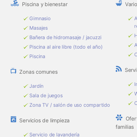
Piscina y bienestar
Vari
Gimnasio
A
r
Masajes
H
Bañera de hidromasaje / jacuzzi
A
Piscina al aire libre (todo el año)
C
Piscina
Servi
Zonas comunes
I
Jardín
W
Sala de juegos
C
Zona TV / salón de uso compartido
Ofer
Servicios de limpieza
familias
Servicio de lavandería