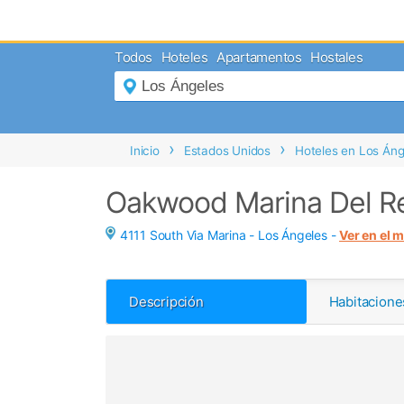
MENÚ
Todos
Hoteles
Apartamentos
Hostales
Inicio
Mi
Reserva
Grupos
Inicio
Estados Unidos
Hoteles en Los Áng
Inspírate
Oakwood Marina Del R
4111 South Via Marina -
Los Ángeles
-
Ver en el 
Descripción
Habitacione