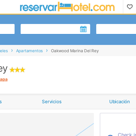
eles
Apartamentos
Oakwood Marina Del Rey
ey
mapa
s
Servicios
Ubicación
Check i