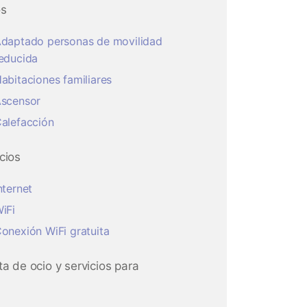
os
daptado personas de movilidad
educida
abitaciones familiares
scensor
alefacción
cios
nternet
iFi
onexión WiFi gratuita
ta de ocio y servicios para