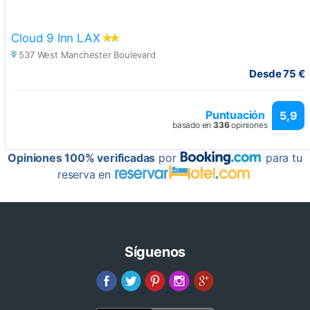
Cloud 9 Inn LAX
537 West Manchester Boulevard
Desde 75 €
Puntuación
5,9
basado en
336
opiniones
Opiniones 100% verificadas
por
para tu
reserva en
Síguenos