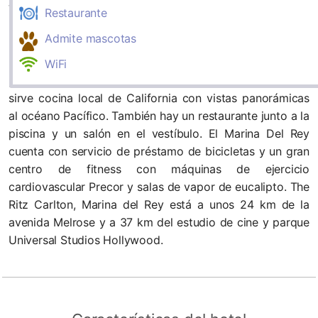
Venice y a unos 8 km del aeropuerto internacional de
Restaurante
Los Ángeles. El hotel alberga un restaurante. Las
Admite mascotas
habitaciones del Ritz-Carlton, Marina Del Rey incluyen
muebles de madera pulida, alfombras de lujo, balcón
WiFi
privado y TV LCD. El restaurante de The Ritz-Carlton
sirve cocina local de California con vistas panorámicas
al océano Pacífico. También hay un restaurante junto a la
piscina y un salón en el vestíbulo. El Marina Del Rey
cuenta con servicio de préstamo de bicicletas y un gran
centro de fitness con máquinas de ejercicio
cardiovascular Precor y salas de vapor de eucalipto. The
Ritz Carlton, Marina del Rey está a unos 24 km de la
avenida Melrose y a 37 km del estudio de cine y parque
Universal Studios Hollywood.