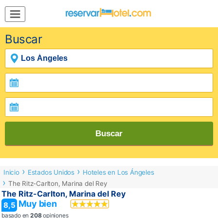
MENÚ
Buscar
Inicio
Mi
Reserva
Grupos
Inspírate
Buscar
Inicio
Estados Unidos
Hoteles en Los Ángeles
The Ritz-Carlton, Marina del Rey
The Ritz-Carlton, Marina del Rey
Muy bien
8,5
basado en
208
opiniones