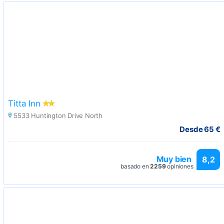
Titta Inn
5533 Huntington Drive North
Desde 65 €
Muy bien
8,2
basado en
2259
opiniones