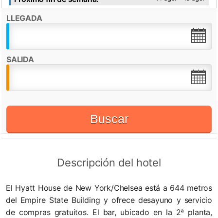
LLEGADA
Destacado por:
Check in desde:
15:00h
Check out hasta:
12:00h
SALIDA
Admite mascotas
Recepción 24 horas
WiFi
Buscar
Descripción del hotel
El Hyatt House de New York/Chelsea está a 644 metros
del Empire State Building y ofrece desayuno y servicio
de compras gratuitos. El bar, ubicado en la 2ª planta,