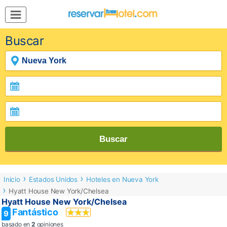
MENÚ
Buscar
Inicio
Mi
Reserva
Grupos
Inspírate
Buscar
Inicio
Estados Unidos
Hoteles en Nueva York
Hyatt House New York/Chelsea
Hyatt House New York/Chelsea
Fantástico
9
basado en
2
opiniones