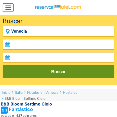
MENÚ
Buscar
Inicio
Mi
Reserva
Grupos
Inspírate
Buscar
Inicio
Italia
Hoteles en Venecia
Hostales
B&B Bloom Settimo Cielo
B&B Bloom Settimo Cielo
Fantástico
9,1
basado en
427
opiniones