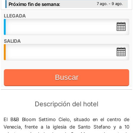
Próximo fin de semana:
7 ago. - 9 ago.
Ver fotos
LLEGADA
Destacado por:
Check in desde:
14:00h
Check out hasta:
11:00h
SALIDA
Recepción 24 horas
WiFi
Buscar
Descripción del hotel
El B&B Bloom Settimo Cielo, situado en el centro de
Venecia, frente a la iglesia de Santo Stefano y a 10