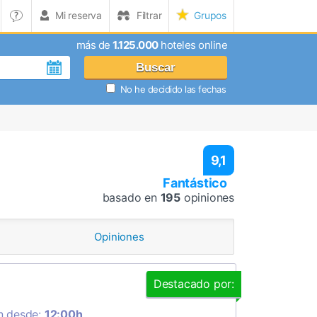
Mi reserva
Filtrar
Grupos
más de
1.125.000
hoteles online
Buscar
No he decidido las fechas
9,1
Fantástico
basado en
195
opiniones
Opiniones
Destacado por:
n desde:
12:00h