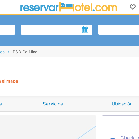
les
B&B Da Nina
n el mapa
s
Servicios
Ubicación
Check i