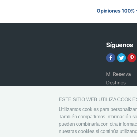
Opiniones 100% v
Síguenos
Mi Reserva
Destinos
Blog
Preguntas fr
ESTE SITIO WEB UTILIZA COOKIE
Ayuda
Utilizamos cookies para personalizar 
También compartimos información sobr
pueden combinarla con otra informaci
nuestras cookies si continúa utilizand