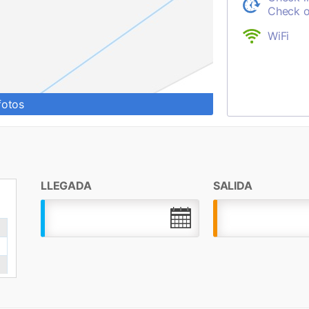
Check o
WiFi
fotos
LLEGADA
SALIDA