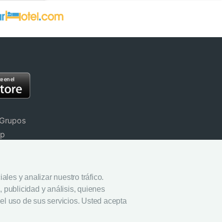
 Grupos
pp
stinos
rivacidad
les y analizar nuestro tráfico.
 publicidad y análisis, quienes
ookies
el uso de sus servicios. Usted acepta