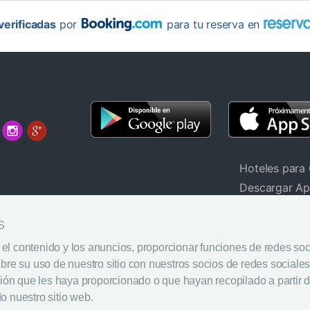
erificadas
por
para tu reserva en
Hoteles para
Descargar A
Widget de de
ecuentes (FAQ)
S
Aviso Legal
Política de P
el contenido y los anuncios, proporcionar funciones de redes socia
e su uso de nuestro sitio con nuestros socios de redes sociales,
Política de C
ón que les haya proporcionado o que hayan recopilado a partir d
o nuestro sitio web.