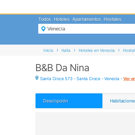
MENÚ
Todos
Hoteles
Apartamentos
Hostales
Inicio
Mi
Reserva
Grupos
Inicio
Italia
Hoteles en Venecia
Hosta
Inspírate
B&B Da Nina
Santa Croce 573 - Santa Croce -
Venecia
-
Ver e
Descripción
Habitacione