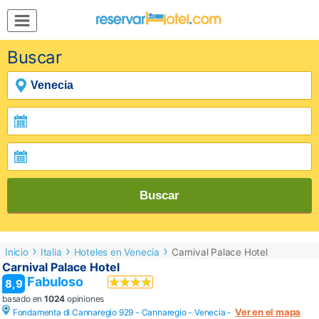
MENÚ
Buscar
Inicio
Mi
Reserva
Grupos
Inspírate
Buscar
Inicio
Italia
Hoteles en Venecia
Carnival Palace Hotel
Carnival Palace Hotel
Fabuloso
8,9
basado en
1024
opiniones
Ver en el mapa
Fondamenta di Cannaregio 929 - Cannaregio -
Venecia
-