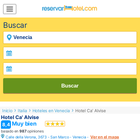
MENÚ
Buscar
Inicio
Mi
Reserva
Grupos
Inspírate
Buscar
Inicio
Italia
Hoteles en Venecia
Hotel Ca' Alvise
Hotel Ca' Alvise
Muy bien
8,4
basado en
987
opiniones
Ver en el mapa
Calle della Verona, 3673 - San Marco -
Venecia
-