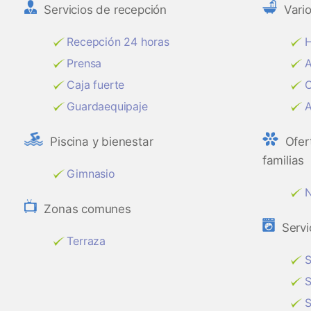
Servicios de recepción
Vari
Recepción 24 horas
H
Prensa
A
Caja fuerte
C
Guardaequipaje
A
Piscina y bienestar
Ofer
familias
Gimnasio
N
Zonas comunes
Servi
Terraza
S
S
S