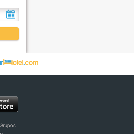
 Grupos
pp