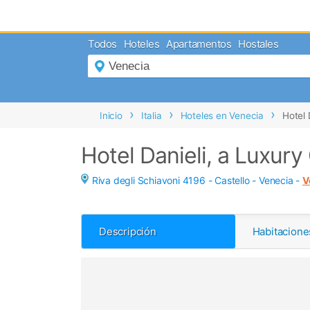
MENÚ
Todos
Hoteles
Apartamentos
Hostales
Inicio
Mi
Reserva
Grupos
Inicio
Italia
Hoteles en Venecia
Hotel 
Inspírate
Hotel Danieli, a Luxury
Riva degli Schiavoni 4196 - Castello -
Venecia
-
V
Descripción
Habitacione