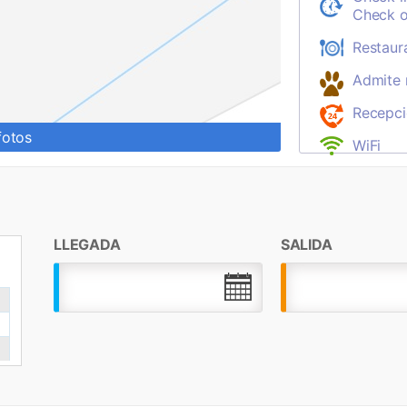
Check o
Restaur
Admite
Recepci
fotos
WiFi
LLEGADA
SALIDA
.