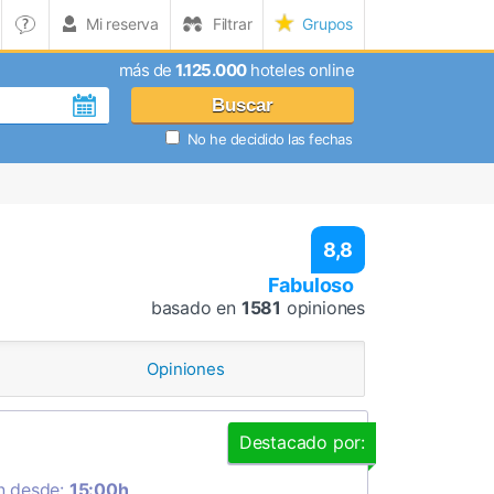
Mi reserva
Filtrar
Grupos
más de
1.125.000
hoteles online
Buscar
No he decidido las fechas
8,8
Fabuloso
basado en
1581
opiniones
Opiniones
Destacado por:
n desde:
15:00h