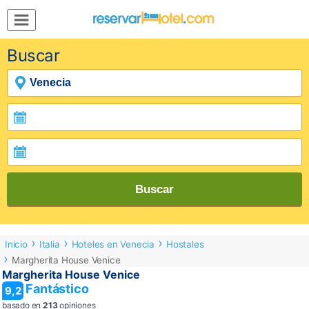
MENÚ
Buscar
Inicio
Mi
Reserva
Grupos
Inspírate
Buscar
Inicio
Italia
Hoteles en Venecia
Hostales
Margherita House Venice
Margherita House Venice
Fantástico
9,2
basado en
213
opiniones