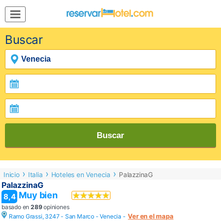
MENÚ
Buscar
Inicio
Mi
Reserva
Grupos
Inspírate
Buscar
Inicio
Italia
Hoteles en Venecia
PalazzinaG
PalazzinaG
Muy bien
8,4
basado en
289
opiniones
Ver en el mapa
Ramo Grassi, 3247 - San Marco -
Venecia
-