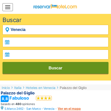
MENÚ
Buscar
Inicio
Mi
Reserva
Grupos
Inspírate
Buscar
Inicio
Italia
Hoteles en Venecia
Palazzo del Giglio
Palazzo del Giglio
Fabuloso
8,8
basado en
480
opiniones
Ver en el mapa
S.Marco 2462 - San Marco -
Venecia
-