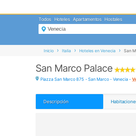
MENÚ
Todos
Hoteles
Apartamentos
Hostales
Inicio
Mi
Reserva
Grupos
Inicio
Italia
Hoteles en Venecia
San M
Inspírate
San Marco Palace
Piazza San Marco 875 - San Marco -
Venecia
-
V
Descripción
Habitacione