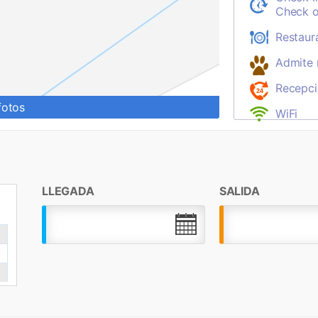
Check o
Restaur
Admite
Recepci
fotos
WiFi
LLEGADA
SALIDA
.