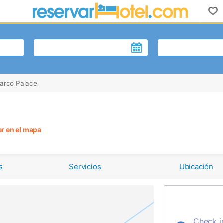
arco Palace
er en el mapa
s
Servicios
Ubicación
Check i