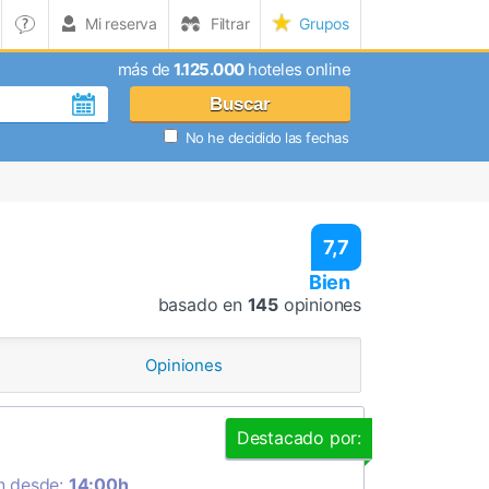
Mi reserva
Filtrar
Grupos
más de
1.125.000
hoteles online
Buscar
No he decidido las fechas
7,7
Bien
basado en
145
opiniones
Opiniones
Destacado por:
n desde:
14:00h