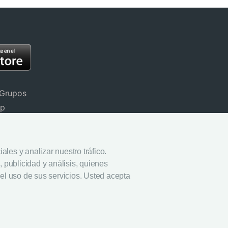
 Grupos
pp
stinos
rivacidad
les y analizar nuestro tráfico.
 publicidad y análisis, quienes
ookies
el uso de sus servicios. Usted acepta