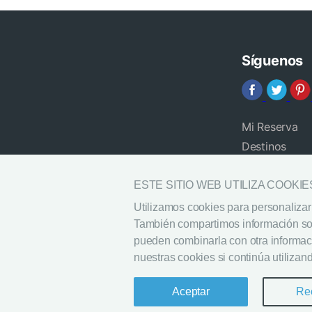
Síguenos
Mi Reserva
Destinos
Blog
Preguntas fr
ESTE SITIO WEB UTILIZA COOKIE
Ayuda
Utilizamos cookies para personalizar 
También compartimos información sobr
pueden combinarla con otra informaci
nuestras cookies si continúa utilizand
Aceptar
Re