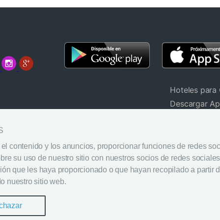
Hoteles para
Descargar A
Widget de de
ecuentes (FAQ)
S
Aviso Legal
Política de P
el contenido y los anuncios, proporcionar funciones de redes socia
e su uso de nuestro sitio con nuestros socios de redes sociales,
Política de C
ón que les haya proporcionado o que hayan recopilado a partir d
o nuestro sitio web.
chazar
Copyright 2017 ReservarHotel.com | Todos los derechos reservados