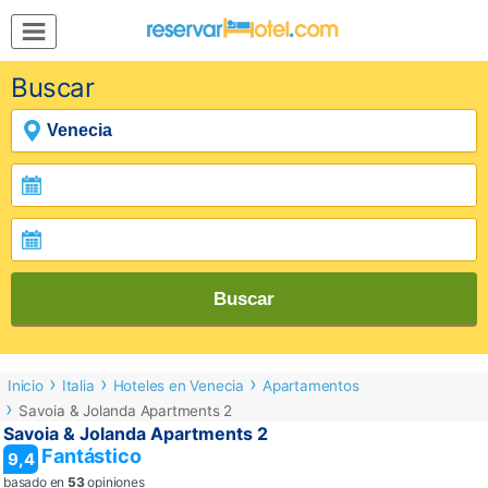
MENÚ
Buscar
Inicio
Mi
Reserva
Grupos
Inspírate
Buscar
Inicio
Italia
Hoteles en Venecia
Apartamentos
Savoia & Jolanda Apartments 2
Savoia & Jolanda Apartments 2
Fantástico
9,4
basado en
53
opiniones