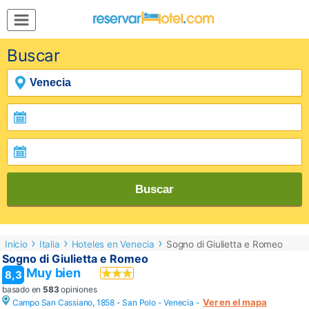
MENÚ
Buscar
Inicio
Mi
Reserva
Grupos
Inspírate
Buscar
Inicio
Italia
Hoteles en Venecia
Sogno di Giulietta e Romeo
Sogno di Giulietta e Romeo
Muy bien
8,3
basado en
583
opiniones
Ver en el mapa
Campo San Cassiano, 1858 - San Polo -
Venecia
-