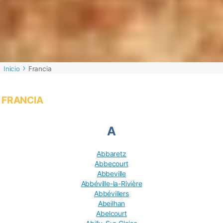
Inicio
Francia
FRANCIA
A
Abbaretz
Abbecourt
Abbeville
Abbéville-la-Rivière
Abbévillers
Abeilhan
Abelcourt