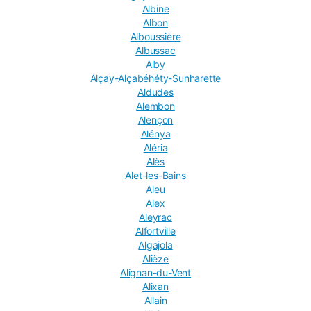
Albine
Albon
Alboussière
Albussac
Alby
Alçay-Alçabéhéty-Sunharette
Aldudes
Alembon
Alençon
Alénya
Aléria
Alès
Alet-les-Bains
Aleu
Alex
Aleyrac
Alfortville
Algajola
Alièze
Alignan-du-Vent
Alixan
Allain