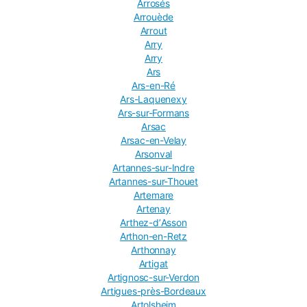
Arrosés
Arrouède
Arrout
Arry
Arry
Ars
Ars-en-Ré
Ars-Laquenexy
Ars-sur-Formans
Arsac
Arsac-en-Velay
Arsonval
Artannes-sur-Indre
Artannes-sur-Thouet
Artemare
Artenay
Arthez-dʼAsson
Arthon-en-Retz
Arthonnay
Artigat
Artignosc-sur-Verdon
Artigues-près-Bordeaux
Artolsheim