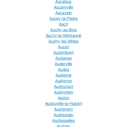
Aucaleuc
Aucamville
Aucazein
Aucey-la-Plaine
Auch
Auchy-au-Bois
Auchy-la-Montagne
Auchy-les-Mines
Aucun
Audembert
Audenge
Auderville
Audes
Audierne
Audignon
Audincourt
Audinghen
Audon
Audouville-la-Hubert
Audrehem
Audressein
Audresselles
Audrieu