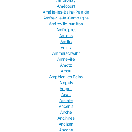
Ambronay
Amécourt
Amélie-les-Bains-Palalda
Amfreville-la-Campagne
Amfreville-sur-Iton
Amfroipret
Amiens
Amillis
Amilly
Ammerschwihr
Amnéville
Amotz
Amou
Amphion les Bains
Ampuis
Ampus
Anan
Ancelle
Ancenis
Anché
Ancinnes
Ancizan
Ancone