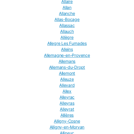
Allaire
Allan
Allanche
Allas-Bocage
Allassac
Allauch
Allègre
Allegre Les Fumades
Alleins
Allemagne-en-Provence
Allemans
Allemans-du-Dropt
Allemont
Alleuze
Allevard
Allex
Alleyrac
Alleyras
Alleyrat
Allières
Alligny-Cosne
Alligny-en-Morvan
Allineuc