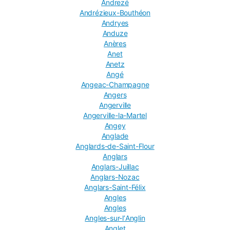
Andrezé
Andrézieux-Bouthéon
Andryes
Anduze
Anères
Anet
Anetz
Angé
Angeac-Champagne
Angers
Angerville
Angerville-la-Martel
Angey
Anglade
Anglards-de-Saint-Flour
Anglars
Anglars-Juillac
Anglars-Nozac
Anglars-Saint-Félix
Angles
Angles
Angles-sur-lʼAnglin
Anglet