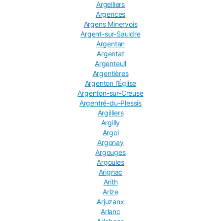
Argelliers
Argences
Argens Minervois
Argent-sur-Sauldre
Argentan
Argentat
Argenteuil
Argentières
Argenton lʼÉglise
Argenton-sur-Creuse
Argentré-du-Plessis
Argilliers
Argilly
Argol
Argonay
Argouges
Argoules
Arignac
Arith
Arize
Arjuzanx
Arlanc