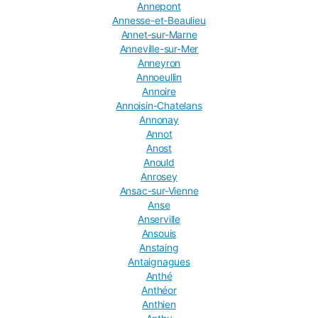
Annepont
Annesse-et-Beaulieu
Annet-sur-Marne
Anneville-sur-Mer
Anneyron
Annoeullin
Annoire
Annoisin-Chatelans
Annonay
Annot
Anost
Anould
Anrosey
Ansac-sur-Vienne
Anse
Anserville
Ansouis
Anstaing
Antaignagues
Anthé
Anthéor
Anthien