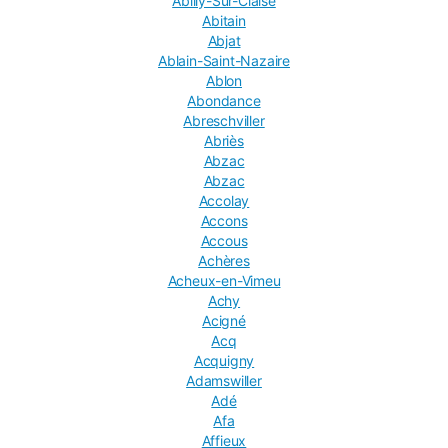
Abilly-Sur-Claise
Abitain
Abjat
Ablain-Saint-Nazaire
Ablon
Abondance
Abreschviller
Abriès
Abzac
Abzac
Accolay
Accons
Accous
Achères
Acheux-en-Vimeu
Achy
Acigné
Acq
Acquigny
Adamswiller
Adé
Afa
Affieux