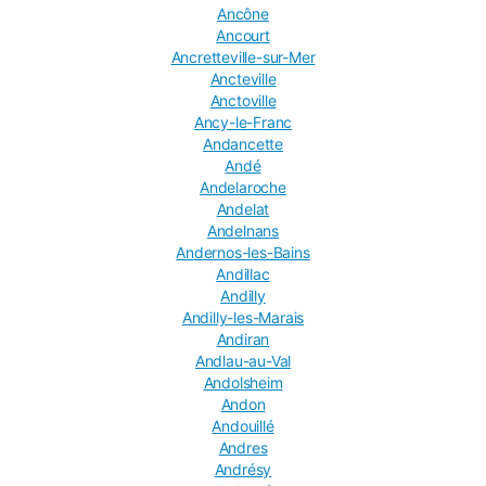
Ancône
Ancourt
Ancretteville-sur-Mer
Ancteville
Anctoville
Ancy-le-Franc
Andancette
Andé
Andelaroche
Andelat
Andelnans
Andernos-les-Bains
Andillac
Andilly
Andilly-les-Marais
Andiran
Andlau-au-Val
Andolsheim
Andon
Andouillé
Andres
Andrésy