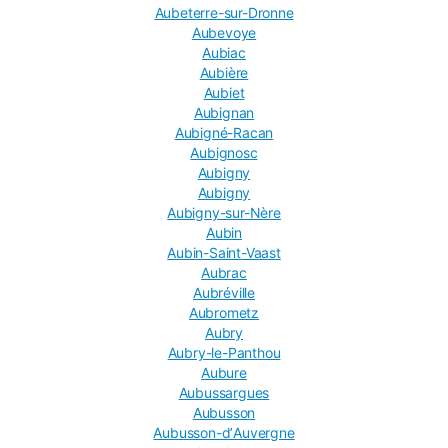
Aubeterre-sur-Dronne
Aubevoye
Aubiac
Aubière
Aubiet
Aubignan
Aubigné-Racan
Aubignosc
Aubigny
Aubigny
Aubigny-sur-Nère
Aubin
Aubin-Saint-Vaast
Aubrac
Aubréville
Aubrometz
Aubry
Aubry-le-Panthou
Aubure
Aubussargues
Aubusson
Aubusson-dʼAuvergne