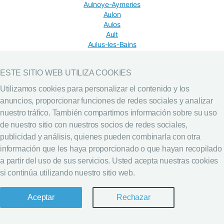
Aulnoye-Aymeries
Aulon
Aulos
Ault
Aulus-les-Bains
Aumagne
Aumale
ESTE SITIO WEB UTILIZA COOKIES
Aumâtre
Aumelas
Utilizamos cookies para personalizar el contenido y los
Auménancourt-le-Grand
anuncios, proporcionar funciones de redes sociales y analizar
Aumes
nuestro tráfico. También compartimos información sobre su uso
Aumessas
Aumetz
de nuestro sitio con nuestros socios de redes sociales,
Aumeville-Lestre
publicidad y análisis, quienes pueden combinarla con otra
Aumont
información que les haya proporcionado o que hayan recopilado
Aumont-Aubrac
a partir del uso de sus servicios. Usted acepta nuestras cookies
Aumontzey
si continúa utilizando nuestro sitio web.
Aunay-sur-Odon
Auneau
Auneuil
Aceptar
Rechazar
Aunou-sur-Orne
Auppegard