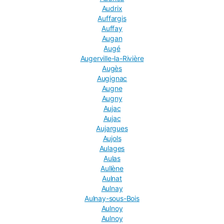
Audrix
Auffargis
Auffay
Augan
Augé
Augerville-la-Rivière
Augès
Augignac
Augne
Augny
Aujac
Aujac
Aujargues
Aujols
Aulages
Aulas
Aullène
Aulnat
Aulnay
Aulnay-sous-Bois
Aulnoy
Aulnoy