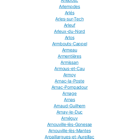
Arlebosc
Arlempdes
Arlés
Arles-sur-Tech
Arleuf
Arleux-du-Nord
Arlos
Armbouts-Cappel
Armeau
Armentières
Armissan
Armous-et-Cau
Armoy
Arnac-la-Poste
Arnac-Pompadour
Arnage
Arnas
Arnaud-Guilhem
Arnay-le-Duc
Arnéguy
Arnouville-lès-Gonesse
Arnouville-lès-Mantes
Arpaillargues-et-Aureillac