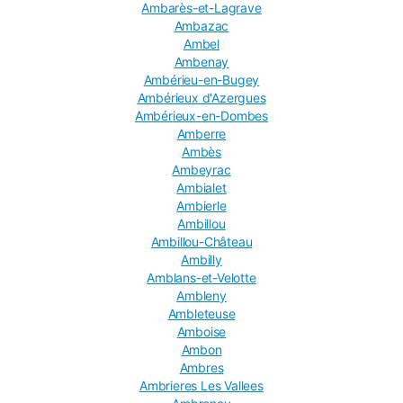
Ambarès-et-Lagrave
Ambazac
Ambel
Ambenay
Ambérieu-en-Bugey
Ambérieux d'Azergues
Ambérieux-en-Dombes
Amberre
Ambès
Ambeyrac
Ambialet
Ambierle
Ambillou
Ambillou-Château
Ambilly
Amblans-et-Velotte
Ambleny
Ambleteuse
Amboise
Ambon
Ambres
Ambrieres Les Vallees