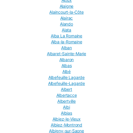
Ajoux
Alaigne
Alaincourt-la-Côte
Alairac
Alando
Alata
Alba La Romaine
Alba-la-Romaine
Alban
Albaret-Sainte-Marie
Albaron
Albas
Albé
Albefeuille Lagarde
Albefeuille-Lagarde
Albert
Albertacce
Albertville
Albi
Albias
Albiez-le-Vieux
Albiez-Montrond
Albigny-sur-Saone