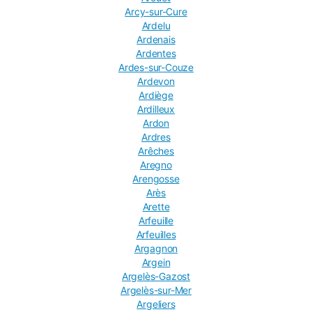
Arcy-sur-Cure
Ardelu
Ardenais
Ardentes
Ardes-sur-Couze
Ardevon
Ardiège
Ardilleux
Ardon
Ardres
Arêches
Aregno
Arengosse
Arès
Arette
Arfeuille
Arfeuilles
Argagnon
Argein
Argelès-Gazost
Argelès-sur-Mer
Argeliers