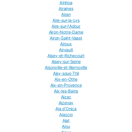
Aïnhoa
Airaines
Airan
Aire-sur-la-Lys
Aire-sur-lʼAdour
Airon-Notre-Dame
Airon-Saint-Vaast
Airoux
Airvault
Aisey-et-Richecourt
Aisey-sur-Seine
Aisonville-et-Bernoville
Aisy-sous-Thil
Aix-en-Othe
Aix-en-Provence
Aix-les-Bains
Aizac
Aizenay
Aja dʼOnica
Ajaccio
Ajat
Ajou