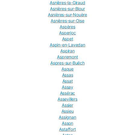
Asnières-la-Giraud
Asnières-sur-Blour
Asnières-sur-Nouère
Asnières-sur-Oise
Aspères
Asperjoc
Aspet
Aspin-en-Lavedan
Aspiran
Aspremont
Aspres-sur-Buëch
Asque
Assas
Assat
Assay
Assérac
Assevillers
Assier
Assieu
Assignan
Asson
Astaffort