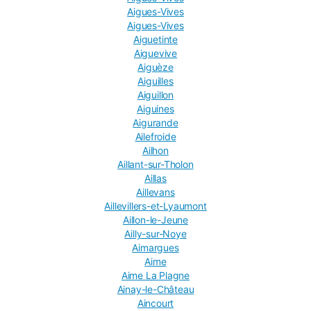
Aigues-Vives
Aigues-Vives
Aiguetinte
Aiguevive
Aiguèze
Aiguilles
Aiguillon
Aiguines
Aigurande
Ailefroide
Ailhon
Aillant-sur-Tholon
Aillas
Aillevans
Aillevillers-et-Lyaumont
Aillon-le-Jeune
Ailly-sur-Noye
Aimargues
Aime
Aime La Plagne
Ainay-le-Château
Aincourt