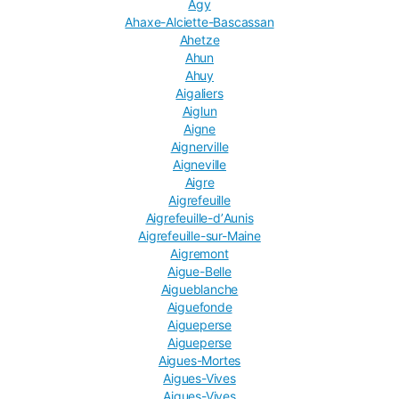
Agy
Ahaxe-Alciette-Bascassan
Ahetze
Ahun
Ahuy
Aigaliers
Aiglun
Aigne
Aignerville
Aigneville
Aigre
Aigrefeuille
Aigrefeuille-dʼAunis
Aigrefeuille-sur-Maine
Aigremont
Aigue-Belle
Aigueblanche
Aiguefonde
Aigueperse
Aigueperse
Aigues-Mortes
Aigues-Vives
Aigues-Vives