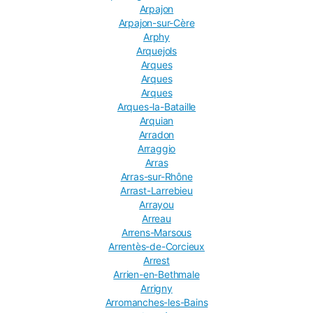
Arpajon
Arpajon-sur-Cère
Arphy
Arquejols
Arques
Arques
Arques
Arques-la-Bataille
Arquian
Arradon
Arraggio
Arras
Arras-sur-Rhône
Arrast-Larrebieu
Arrayou
Arreau
Arrens-Marsous
Arrentès-de-Corcieux
Arrest
Arrien-en-Bethmale
Arrigny
Arromanches-les-Bains