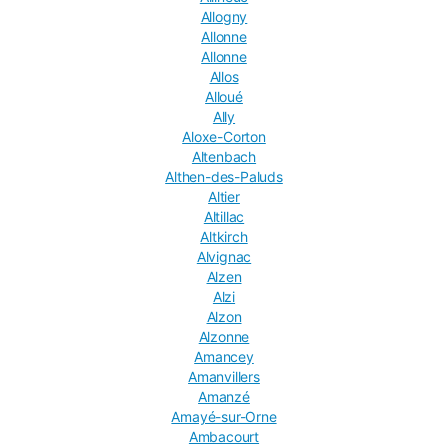
Allogny
Allonne
Allonne
Allos
Alloué
Ally
Aloxe-Corton
Altenbach
Althen-des-Paluds
Altier
Altillac
Altkirch
Alvignac
Alzen
Alzi
Alzon
Alzonne
Amancey
Amanvillers
Amanzé
Amayé-sur-Orne
Ambacourt