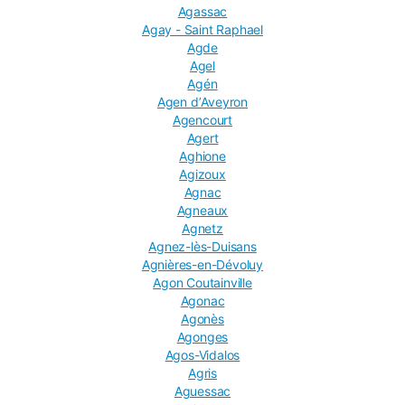
Agassac
Agay - Saint Raphael
Agde
Agel
Agén
Agen dʼAveyron
Agencourt
Agert
Aghione
Agizoux
Agnac
Agneaux
Agnetz
Agnez-lès-Duisans
Agnières-en-Dévoluy
Agon Coutainville
Agonac
Agonès
Agonges
Agos-Vidalos
Agris
Aguessac