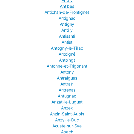
Anthy
Antibes
Antichan-de-Frontignes
Antignac
Antigny
Antilly
Antisanti
Antist
Antogny-le-Tillac
Antoigné
Antoingt
Antonne-et-Trigonant
Antony
Antraigues
Antrain
Antrenas
Antugnac
Anzat-le-Luguet
Anzex
Anzin-Saint-Aubin
Anzy-le-Duc
Aouste-sur-Sye
Apach