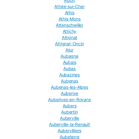
Aston
Athée-sur-Cher
Athis
Athis-Mons
Attenschwiller
Attichy
Attignat
Attignat-Oncin
Atur
Aubagne
Aubais
Aubas
Aubazines
Aubenas
Aubenas-les-Alpes
Auberive
Auberives-en-Royans
Aubers
Aubertin
Auberville
Auberville-la-Renault
Aubervilliers
Aubeterre