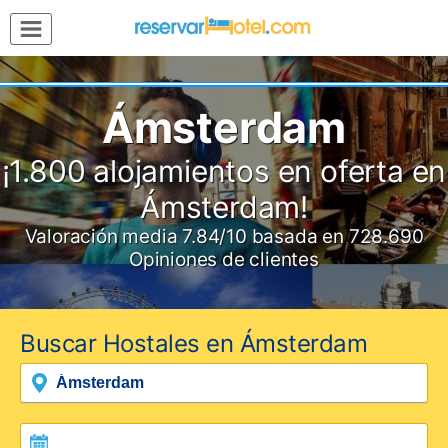
MENÚ
Inicio
Mi
Ámsterdam
Reserva
Grupos
¡1.800 alojamientos en oferta en
Inspírate
Ámsterdam!
Valoración media
7.84
/10
basada en
728.690
Opiniones de clientes
Buscar Hostales en Ámsterdam