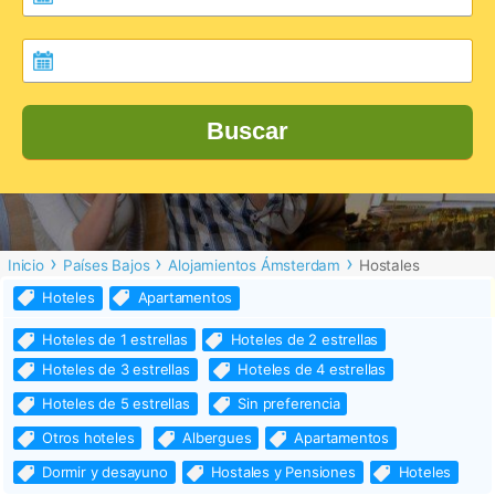
Buscar
Inicio
Países Bajos
Alojamientos Ámsterdam
Hostales
Hoteles
Apartamentos
Hoteles de 1 estrellas
Hoteles de 2 estrellas
Hoteles de 3 estrellas
Hoteles de 4 estrellas
Hoteles de 5 estrellas
Sin preferencia
Otros hoteles
Albergues
Apartamentos
Dormir y desayuno
Hostales y Pensiones
Hoteles