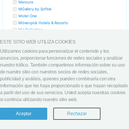
Mercure
MGallery by Sofitel
Motel One
Mövenpick Hotels & Resorts
NH Collection
NH Hotels
ESTE SITIO WEB UTILIZA COOKIES
Novotel
Okura Hotels & Resorts
Utilizamos cookies para personalizar el contenido y los
Park Plaza Hotels & Resorts
anuncios, proporcionar funciones de redes sociales y analizar
Radisson Blu
nuestro tráfico. También compartimos información sobre su uso
Ramada
de nuestro sitio con nuestros socios de redes sociales,
Renaissance Hotels & Resorts
publicidad y análisis, quienes pueden combinarla con otra
Room Mate
información que les haya proporcionado o que hayan recopilado
Small Luxury Hotels of the World
a partir del uso de sus servicios. Usted acepta nuestras cookies
Sofitel Legend
si continúa utilizando nuestro sitio web.
Stayokay
Swissôtel Hotels & Resorts
Aceptar
Rechazar
The Leading Hotels of the World
Tulip Inn