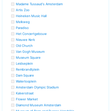
Madame Tussaud's Amsterdam
Artis Zoo
Heineken Music Hall
Melkweg
Paradiso
Het Concertgebouw
Nieuwe Kerk
Old Church
Van Gogh Museum
Museum Square
Leidseplein
Rembrandtplein
Dam Square
Waterlooplein
Amsterdam Olympic Stadium
Kalverstraat
Flower Market
Diamond Museum Amsterdam
Museum of Bags and Purses Hendrikje