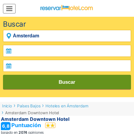
MENÚ
Buscar
Inicio
Mi
Reserva
Grupos
Inspírate
Buscar
Inicio
Países Bajos
Hoteles en Ámsterdam
Amsterdam Downtown Hotel
Amsterdam Downtown Hotel
Puntuación
6,8
basado en
2074
opiniones