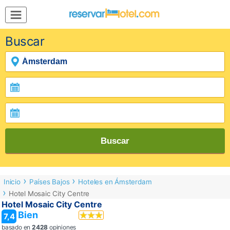
MENÚ
Buscar
Inicio
Mi
Reserva
Grupos
Inspírate
Buscar
Inicio
Países Bajos
Hoteles en Ámsterdam
Hotel Mosaic City Centre
Hotel Mosaic City Centre
Bien
7,4
basado en
2428
opiniones