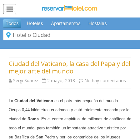
MENÚ
Todos
Hoteles
Apartamentos
Hostales
Inicio
Mi
Reserva
Grupos
Inspírate
Ciudad del Vaticano, la casa del Papa y del
mejor arte del mundo
Sergi Suarez
2 mayo, 2018
No hay comentarios
e
n
La
Ciudad del Vaticano
es el país más pequeño del mundo.
C
Ocupa 0,44 kilómetros cuadrados y está totalmente rodeado por la
i
ciudad de
Roma
. Es el centro espiritual de millones de católicos de
u
todo el mundo, pero también un importante atractivo turístico por
d
su Basílica de San Pedro y por los contenidos de los Museos