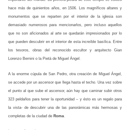
t
hace más de quinientos años, en 1506. Los magníficos altares y
e
monumentos que se reparten por el interior de la iglesia son
d
demasiado numerosos para mencionarlos, pero incluso aquellos
e
que no son aficionados al arte se quedarán impresionados por lo
que pueden descubrir en el interior de esta increíble basílica. Entre
l
los tesoros, obras del reconocido escultor y arquitecto Gian
m
Lorenzo Bernini o la Pietà de Miguel Ángel.
u
n
A la enorme cúpula de San Pedro, otra creación de Miguel Ángel,
se accede por un ascensor que llega hasta el techo. Una vez sobre
d
el punto al que sube el ascensor, aún hay que caminar subir otros
o
323 peldaños para tener la oportunidad – y ésto es un regalo para
la vista- de descubrir una de las panorámicas más hermosas y
completas de la ciudad de
Roma
.