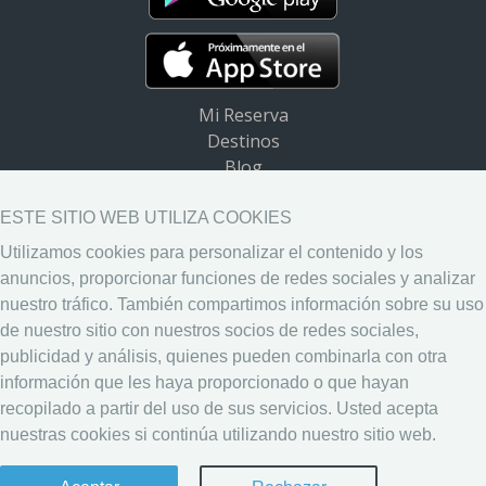
Mi Reserva
Destinos
Blog
Preguntas frecuentes (FAQ)
Ayuda
ESTE SITIO WEB UTILIZA COOKIES
Utilizamos cookies para personalizar el contenido y los
Descargar App
anuncios, proporcionar funciones de redes sociales y analizar
Widget de destinos
nuestro tráfico. También compartimos información sobre su uso
Aviso Legal
de nuestro sitio con nuestros socios de redes sociales,
Política de Privacidad
publicidad y análisis, quienes pueden combinarla con otra
Política de Cookies
información que les haya proporcionado o que hayan
recopilado a partir del uso de sus servicios. Usted acepta
nuestras cookies si continúa utilizando nuestro sitio web.