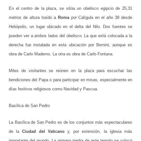
En el centro de la plaza, se sitúa un obelisco egipcio de 25,31
a
metros de altura traído a
Roma
por Calígula en el año 38 desde
y
Heliópolis, un lugar ubicado en el delta del Nilo. Dos fuentes se
d
pueden ver a ambos lados del obelisco. La que está colocada a la
e
derecha fue instalada en esta ubicación por Bernini, aunque es
obra de Carlo Maderno. La otra es obra de Carlo Fontana.
l
m
Miles de visitantes se reúnen en la plaza para escuchar las
e
bendiciones del Papa o para participar en misas, especialmente en
j
días festivos religiosos como Navidad y Pascua.
o
Basílica de San Pedro
r
a
La Basílica de San Pedro es de los conjuntos más espectaculares
r
de la
Ciudad del Vaticano
y, por extensión, la iglesia más
importante del mundo. La primera piedra de este templo se colocó