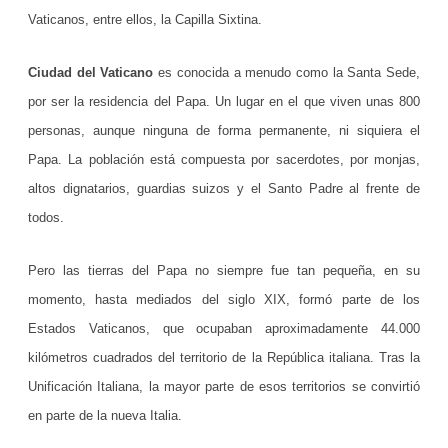
a
Vaticanos, entre ellos, la Capilla Sixtina.
d
Ciudad del Vaticano
es conocida a menudo como la Santa Sede,
d
por ser la residencia del Papa. Un lugar en el que viven unas 800
e
personas, aunque ninguna de forma permanente, ni siquiera el
l
Papa. La población está compuesta por sacerdotes, por monjas,
altos dignatarios, guardias suizos y el Santo Padre al frente de
V
todos.
a
t
Pero las tierras del Papa no siempre fue tan pequeña, en su
i
momento, hasta mediados del siglo XIX, formó parte de los
Estados Vaticanos, que ocupaban aproximadamente 44.000
c
kilómetros cuadrados del territorio de la República italiana. Tras la
a
Unificación Italiana, la mayor parte de esos territorios se convirtió
n
en parte de la nueva Italia.
o