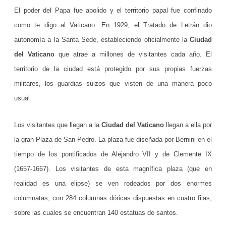
El poder del Papa fue abolido y el territorio papal fue confinado
,
como te digo al Vaticano. En 1929, el Tratado de Letrán dio
l
autonomía a la Santa Sede, estableciendo oficialmente la
Ciudad
a
del Vaticano
que atrae a millones de visitantes cada año. El
c
territorio de la ciudad está protegido por sus propias fuerzas
a
militares, los guardias suizos que visten de una manera poco
usual.
s
a
Los visitantes que llegan a la
Ciudad del Vaticano
llegan a ella por
d
la gran Plaza de San Pedro. La plaza fue diseñada por Bernini en el
e
tiempo de los pontificados de Alejandro VII y de Clemente IX
(1657-1667). Los visitantes de esta magnífica plaza (que en
l
realidad es una elipse) se ven rodeados por dos enormes
P
columnatas, con 284 columnas dóricas dispuestas en cuatro filas,
a
sobre las cuales se encuentran 140 estatuas de santos.
p