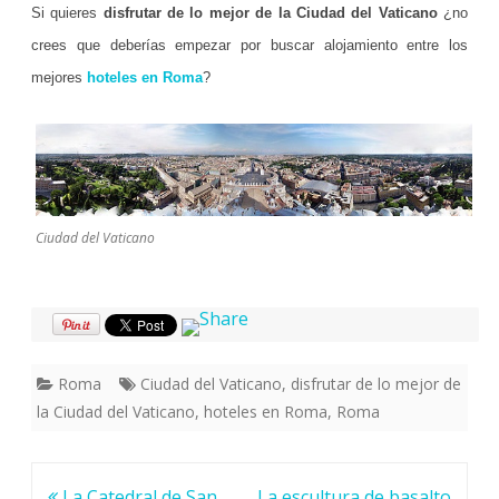
Si quieres
disfrutar de lo mejor de la Ciudad del Vaticano
¿no
crees que deberías empezar por buscar alojamiento entre los
mejores
hoteles en Roma
?
Ciudad del Vaticano
Roma
Ciudad del Vaticano
,
disfrutar de lo mejor de
la Ciudad del Vaticano
,
hoteles en Roma
,
Roma
Navegación
La Catedral de San
La escultura de basalto