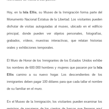
r
Hoy, en la
Isla Ellis
, su Museo de la Inmigración forma parte del
a
Monumento Nacional Estatua de la Libertad. Los visitantes pueden
n
disfrutar de visitas autoguiadas al museo, ubicado en el edificio
z
principal, donde pueden ver objetos personales, fotografías,
grabados, vídeos, muestras interactivas, que relatan historias
a
orales y exhibiciones temporales.
e
n
El Muro de Honor de los Inmigrantes de los Estados Unidos exhibe
N
los nombres de 600.000 hombres y mujeres que pasaron por la
Isla
Ellis
camino a su nuevo hogar. Los descendientes de los
u
inmigrantes deben pagar 100 dólares para que cada tallar el nombre
e
de su familiar en el muro.
v
a
En el Museo de la Inmigración, los visitantes pueden examinar los
registros de pasajeros de los cientos de barcos que llegaron aquí