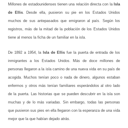
Millones de estadounidenses tienen una relación directa con la
Isla
l
de Ellis
. Desde ella, pusieron su pie en los Estados Unidos
a
muchos de sus antepasados que emigraron al país. Según los
d
registros, más de la mitad de la población de los Estados Unidos
e
tiene al menos la ficha de un familiar en la isla.
E
De 1892 a 1954, la
Isla de Ellis
fue la puerta de entrada de los
l
inmigrantes a los Estados Unidos. Más de doce millones de
l
personas llegaron a la isla camino de una nueva vida en su país de
i
acogida. Muchos tenían poco o nada de dinero, algunos estaban
s
enfermos y otros más tenían familiares esperándolos al otro lado
de la puerta. Las historias que se pueden descubrir en la isla son
,
muchas y de lo más variadas. Sin embargo, todas las personas
l
que pusieron sus pies en ella llegaron con la esperanza de una vida
a
mejor que la que habían dejado atrás.
p