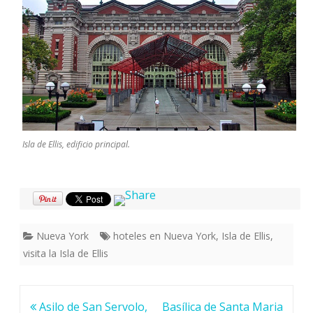
Isla de Ellis, edificio principal.
Nueva York
hoteles en Nueva York
,
Isla de Ellis
,
visita la Isla de Ellis
Navegación
Asilo de San Servolo,
Basílica de Santa Maria