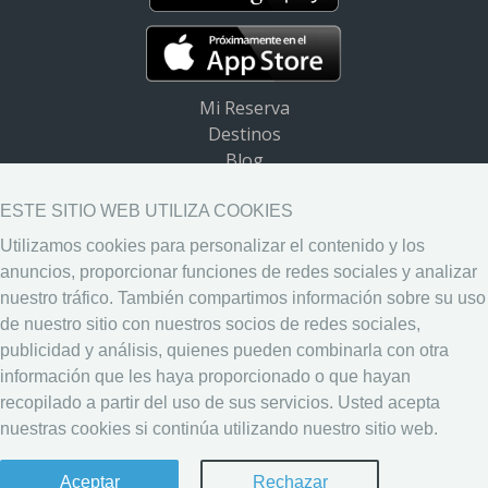
Mi Reserva
Destinos
Blog
Preguntas frecuentes (FAQ)
Ayuda
ESTE SITIO WEB UTILIZA COOKIES
Utilizamos cookies para personalizar el contenido y los
Descargar App
anuncios, proporcionar funciones de redes sociales y analizar
Widget de destinos
nuestro tráfico. También compartimos información sobre su uso
Aviso Legal
de nuestro sitio con nuestros socios de redes sociales,
Política de Privacidad
publicidad y análisis, quienes pueden combinarla con otra
Política de Cookies
información que les haya proporcionado o que hayan
recopilado a partir del uso de sus servicios. Usted acepta
nuestras cookies si continúa utilizando nuestro sitio web.
Aceptar
Rechazar