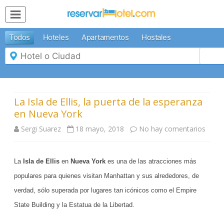
MENÚ
Todos
Hoteles
Apartamentos
Hostales
Inicio
Mi
Reserva
Grupos
Inspírate
La Isla de Ellis, la puerta de la esperanza
en Nueva York
Sergi Suarez
18 mayo, 2018
No hay comentarios
e
n
La
Isla de Ellis
en
Nueva York
es una de las atracciones más
L
populares para quienes visitan Manhattan y sus alrededores, de
a
verdad, sólo superada por lugares tan icónicos como el Empire
I
State Building y la Estatua de la Libertad.
s