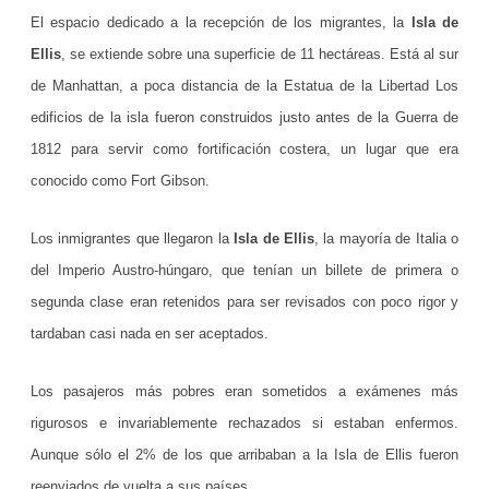
El espacio dedicado a la recepción de los migrantes, la
Isla de
u
Ellis
, se extiende sobre una superficie de 11 hectáreas. Está al sur
e
de Manhattan, a poca distancia de la Estatua de la Libertad Los
r
edificios de la isla fueron construidos justo antes de la Guerra de
t
1812 para servir como fortificación costera, un lugar que era
a
conocido como Fort Gibson.
d
Los inmigrantes que llegaron la
Isla de Ellis
, la mayoría de Italia o
e
del Imperio Austro-húngaro, que tenían un billete de primera o
l
segunda clase eran retenidos para ser revisados con poco rigor y
a
tardaban casi nada en ser aceptados.
e
Los pasajeros más pobres eran sometidos a exámenes más
s
rigurosos e invariablemente rechazados si estaban enfermos.
p
Aunque sólo el 2% de los que arribaban a la Isla de Ellis fueron
e
reenviados de vuelta a sus países.