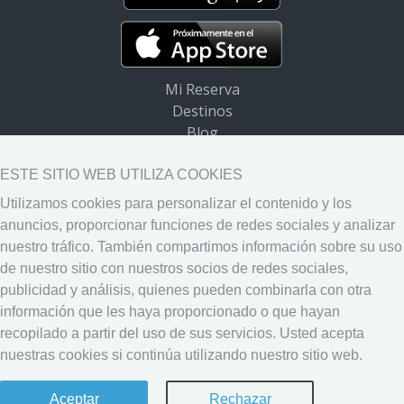
Mi Reserva
Destinos
Blog
Preguntas frecuentes (FAQ)
Ayuda
ESTE SITIO WEB UTILIZA COOKIES
Utilizamos cookies para personalizar el contenido y los
Descargar App
anuncios, proporcionar funciones de redes sociales y analizar
Widget de destinos
nuestro tráfico. También compartimos información sobre su uso
Aviso Legal
de nuestro sitio con nuestros socios de redes sociales,
Política de Privacidad
publicidad y análisis, quienes pueden combinarla con otra
Política de Cookies
información que les haya proporcionado o que hayan
recopilado a partir del uso de sus servicios. Usted acepta
nuestras cookies si continúa utilizando nuestro sitio web.
Aceptar
Rechazar