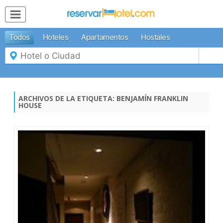
MENÚ
Todos
Hoteles
Apartamentos
Hostales
Inicio
Mi
Reserva
Grupos
Inspírate
ARCHIVOS DE LA ETIQUETA:
BENJAMÍN FRANKLIN
HOUSE