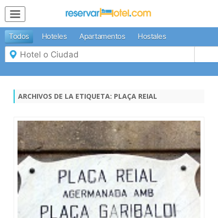
MENÚ
Todos
Hoteles
Apartamentos
Hostales
Inicio
Mi
Reserva
Grupos
Inspírate
ARCHIVOS DE LA ETIQUETA:
PLAÇA REIAL