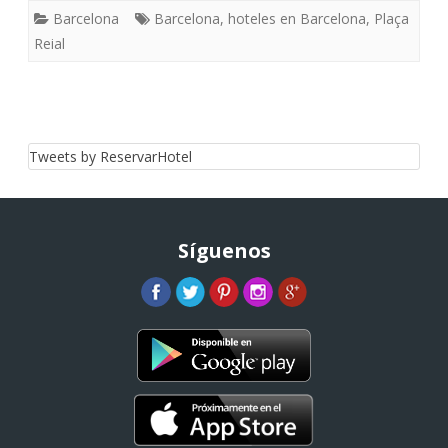
Barcelona
Barcelona
,
hoteles en Barcelona
,
Plaça
Reial
Tweets by ReservarHotel
Síguenos