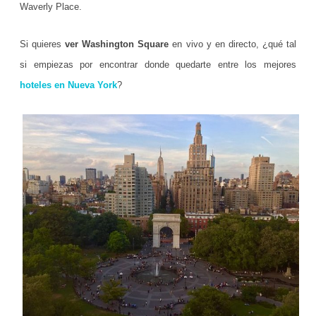
N
Waverly Place.
u
Si quieres
ver Washington Square
en vivo y en directo, ¿qué tal
e
si empiezas por encontrar donde quedarte entre los mejores
v
hoteles en Nueva York
?
a
Y
o
r
k
)