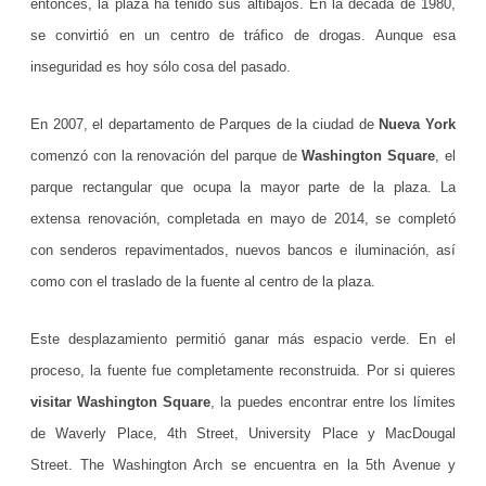
entonces, la plaza ha tenido sus altibajos. En la década de 1980,
u
se convirtió en un centro de tráfico de drogas. Aunque esa
inseguridad es hoy sólo cosa del pasado.
e
e
En 2007, el departamento de Parques de la ciudad de
Nueva York
s
comenzó con la renovación del parque de
Washington Square
, el
(
parque rectangular que ocupa la mayor parte de la plaza. La
extensa renovación, completada en mayo de 2014, se completó
c
con senderos repavimentados, nuevos bancos e iluminación, así
o
como con el traslado de la fuente al centro de la plaza.
s
a
Este desplazamiento permitió ganar más espacio verde. En el
proceso, la fuente fue completamente reconstruida. Por si quieres
s
visitar Washington Square
, la puedes encontrar entre los límites
d
de Waverly Place, 4th Street, University Place y MacDougal
e
Street. The Washington Arch se encuentra en la 5th Avenue y