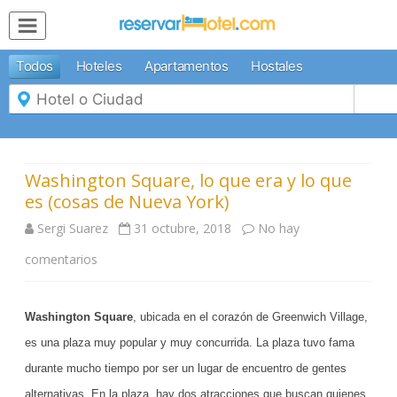
MENÚ
Todos
Hoteles
Apartamentos
Hostales
Inicio
Mi
Reserva
Grupos
Inspírate
Washington Square, lo que era y lo que
es (cosas de Nueva York)
Sergi Suarez
31 octubre, 2018
No hay
comentarios
e
n
Washington Square
, ubicada en el corazón de Greenwich Village,
W
es una plaza muy popular y muy concurrida. La plaza tuvo fama
a
durante mucho tiempo por ser un lugar de encuentro de gentes
s
alternativas. En la plaza, hay dos atracciones que buscan quienes