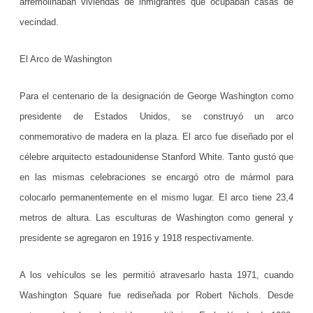
arremolinaban viviendas de inmigrantes que ocupaban casas de
,
vecindad.
l
El Arco de Washington
o
q
Para el centenario de la designación de George Washington como
u
presidente de Estados Unidos, se construyó un arco
conmemorativo de madera en la plaza. El arco fue diseñado por el
e
célebre arquitecto estadounidense Stanford White. Tanto gustó que
e
en las mismas celebraciones se encargó otro de mármol para
r
colocarlo permanentemente en el mismo lugar. El arco tiene 23,4
a
metros de altura. Las esculturas de Washington como general y
y
presidente se agregaron en 1916 y 1918 respectivamente.
l
A los vehículos se les permitió atravesarlo hasta 1971, cuando
o
Washington Square fue rediseñada por Robert Nichols. Desde
q