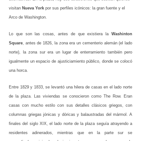
h
visitan
Nueva York
por sus perfiles icónicos: la gran fuente y el
i
Arco de Washington.
n
Lo que son las cosas, antes de que existiera la
Washinton
g
Square
, antes de 1826, la zona era un cementerio alemán (el lado
t
norte), la zona sur era un lugar de enterramiento también pero
o
igualmente un espacio de ajusticiamiento público, donde se colocó
una horca.
n
S
Entre 1829 y 1833, se levantó una hilera de casas en el lado norte
q
de la plaza. Las viviendas se conocieron como The Row. Eran
u
casas con mucho estilo con sus detalles clásicos griegos, con
columnas griegas jónicas y dóricas y balaustradas del mármol. A
a
finales del siglo XIX, el lado norte de la plaza seguía atrayendo a
r
residentes adinerados, mientras que en la parte sur se
e