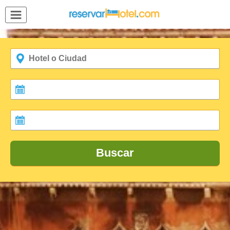
MENÚ
Inicio
Mi
Reserva
Grupos
Inspírate
Buscar