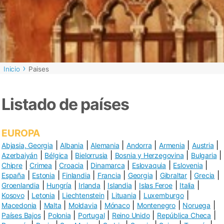
Inicio
Paises
Listado de países
EUROPA
|
|
|
|
|
|
Abjasia, Georgia
Albania
Alemania
Andorra
Armenia
Austria
|
|
|
|
|
Azerbaiyán
Bélgica
Bielorrusia
Bosnia y Herzegovina
Bulgaria
|
|
|
|
|
|
Chipre
Crimea
Croacia
Dinamarca
Eslovaquia
Eslovenia
|
|
|
|
|
|
|
España
Estonia
Finlandia
Francia
Georgia
Gibraltar
Grecia
|
|
|
|
|
|
Groenlandia
Hungría
Irlanda
Islandia
Islas Feroe
Italia
|
|
|
|
|
Kosovo
Letonia
Liechtenstein
Lituania
Luxemburgo
|
|
|
|
|
|
Macedonia
Malta
Moldavia
Mónaco
Montenegro
Noruega
|
|
|
|
|
Países Bajos
Polonia
Portugal
Reino Unido
República Checa