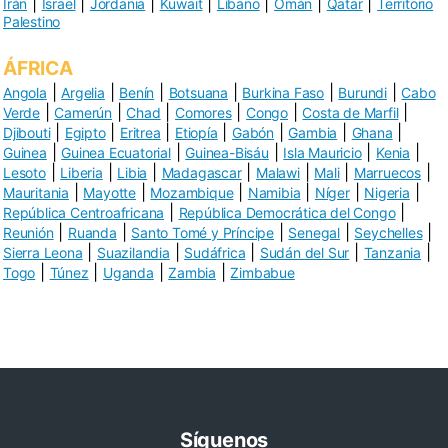
|
|
|
|
|
|
|
Irán
Israel
Jordania
Kuwait
Líbano
Omán
Qatar
Territorio
Palestino
ÁFRICA
|
|
|
|
|
|
Angola
Argelia
Benín
Botsuana
Burkina Faso
Burundi
Cabo
|
|
|
|
|
|
Verde
Camerún
Chad
Comores
Congo
Costa de Marfil
|
|
|
|
|
|
|
Djibouti
Egipto
Eritrea
Etiopía
Gabón
Gambia
Ghana
|
|
|
|
|
Guinea
Guinea Ecuatorial
Guinea-Bisáu
Isla Mauricio
Kenia
|
|
|
|
|
|
|
Lesoto
Liberia
Libia
Madagascar
Malawi
Mali
Marruecos
|
|
|
|
|
|
Mauritania
Mayotte
Mozambique
Namibia
Níger
Nigeria
|
|
República Centroafricana
República Democrática del Congo
|
|
|
|
|
Reunión
Ruanda
Santo Tomé y Príncipe
Senegal
Seychelles
|
|
|
|
|
Sierra Leona
Suazilandia
Sudáfrica
Sudán del Sur
Tanzania
|
|
|
|
Togo
Túnez
Uganda
Zambia
Zimbabue
Síguenos