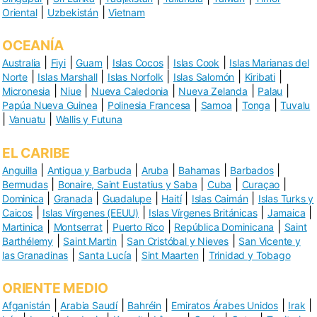
|
|
Oriental
Uzbekistán
Vietnam
OCEANÍA
|
|
|
|
|
Australia
Fiyi
Guam
Islas Cocos
Islas Cook
Islas Marianas del
|
|
|
|
|
Norte
Islas Marshall
Islas Norfolk
Islas Salomón
Kiribati
|
|
|
|
|
Micronesia
Niue
Nueva Caledonia
Nueva Zelanda
Palau
|
|
|
|
Papúa Nueva Guinea
Polinesia Francesa
Samoa
Tonga
Tuvalu
|
|
Vanuatu
Wallis y Futuna
EL CARIBE
|
|
|
|
|
Anguilla
Antigua y Barbuda
Aruba
Bahamas
Barbados
|
|
|
|
Bermudas
Bonaire, Saint Eustatius y Saba
Cuba
Curaçao
|
|
|
|
|
Dominica
Granada
Guadalupe
Haití
Islas Caimán
Islas Turks y
|
|
|
|
Caicos
Islas Vírgenes (EEUU)
Islas Vírgenes Británicas
Jamaica
|
|
|
|
Martinica
Montserrat
Puerto Rico
República Dominicana
Saint
|
|
|
Barthélemy
Saint Martin
San Cristóbal y Nieves
San Vicente y
|
|
|
las Granadinas
Santa Lucía
Sint Maarten
Trinidad y Tobago
ORIENTE MEDIO
|
|
|
|
|
Afganistán
Arabia Saudí
Bahréin
Emiratos Árabes Unidos
Irak