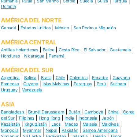
|
|
|
|
|
|
|
Rumanía
Rusia
San Marino
Serbia
Suecia
Suiza
Turquía
Ucrania
AMÉRICA DEL NORTE
|
|
|
Canadá
Estados Unidos
México
San Pedro y Miquelón
AMÉRICA CENTRAL
|
|
|
|
|
Antillas Holandesas
Belice
Costa Rica
El Salvador
Guatemala
|
|
Honduras
Nicaragua
Panamá
AMÉRICA DEL SUR
|
|
|
|
|
|
Argentina
Bolivia
Brasil
Chile
Colombia
Ecuador
Guayana
|
|
|
|
|
|
Francesa
Guyana
Islas Malvinas
Paraguay
Perú
Surinam
|
Uruguay
Venezuela
ASIA
|
|
|
|
|
Bangladesh
Brunéi Darussalam
Bután
Camboya
China
Corea
|
|
|
|
|
|
del Sur
Filipinas
Hong Kong
India
Indonesia
Japón
|
|
|
|
|
|
Kazajstán
Kirguizistán
Laos
Macao
Malasia
Maldivas
|
|
|
|
|
Mongolia
Myanmar
Nepal
Pakistán
Samoa Americana
|
|
|
|
|
Singapur
Sri Lanka
Tadjikistán
Tailandia
Taiwán
Timor