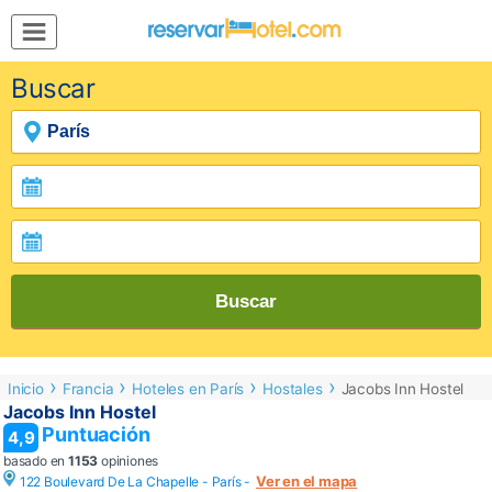
MENÚ
Buscar
Inicio
Mi
Reserva
Grupos
Inspírate
Buscar
Inicio
Francia
Hoteles en París
Hostales
Jacobs Inn Hostel
Jacobs Inn Hostel
Puntuación
4,9
basado en
1153
opiniones
Ver en el mapa
122 Boulevard De La Chapelle -
París
-