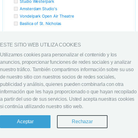
Studio Westerpark
Amsterdam Studio's
Vondelpark Open Air Theatre
Basilica of St. Nicholas
Cadena
ESTE SITIO WEB UTILIZA COOKIES
A&O Hotels & Hostels
Utilizamos cookies para personalizar el contenido y los
Aeon Plaza Hotels
anuncios, proporcionar funciones de redes sociales y analizar
Amrath Hotels
nuestro tráfico. También compartimos información sobre su uso
Andaz
de nuestro sitio con nuestros socios de redes sociales,
Apollo Hotels & Resorts
publicidad y análisis, quienes pueden combinarla con otra
art'otel
información que les haya proporcionado o que hayan recopilado
Bastion Hotels
a partir del uso de sus servicios. Usted acepta nuestras cookies
Best Western
si continúa utilizando nuestro sitio web.
Best Western Plus
Best Western Premier
Aceptar
Rechazar
Bilderberg
Campanile
CitizenM