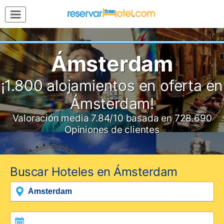
MENÚ
Inicio
Mi
Ámsterdam
Reserva
Grupos
¡1.800 alojamientos en oferta en
Inspírate
Ámsterdam!
Valoración media
7.84
/10
basada en
728.690
Opiniones de clientes
Buscar Hoteles en Ámsterdam