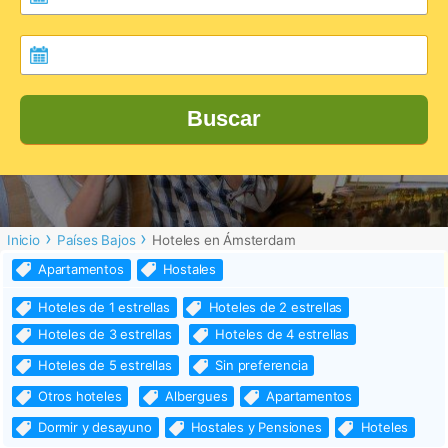
Buscar
Inicio
Países Bajos
Hoteles en Ámsterdam
Apartamentos
Hostales
Hoteles de 1 estrellas
Hoteles de 2 estrellas
Hoteles de 3 estrellas
Hoteles de 4 estrellas
Hoteles de 5 estrellas
Sin preferencia
Otros hoteles
Albergues
Apartamentos
Dormir y desayuno
Hostales y Pensiones
Hoteles