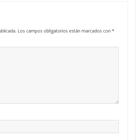
u
a
d
ublicada.
Los campos obligatorios están marcados con
*
e
V
e
n
e
c
i
a