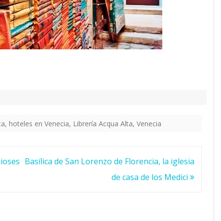
e
n
p
a
s
a
d
ta
,
hoteles en Venecia
,
Librería Acqua Alta
,
Venecia
o
p
o
dioses
Basílica de San Lorenzo de Florencia, la iglesia
de casa de los Medici
r
a
g