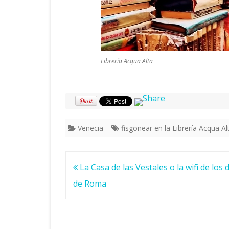
Librería Acqua Alta
Venecia
fisgonear en la Librería Acqua Al
Navegación
La Casa de las Vestales o la wifi de los 
de
de Roma
entradas