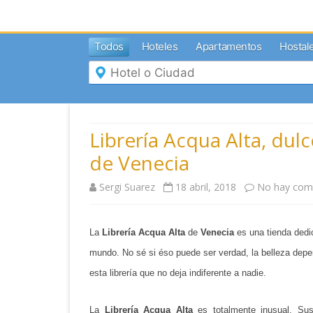
MENÚ
Todos
Hoteles
Apartamentos
Hostal
Inicio
Mi
Reserva
Grupos
Inspírate
Librería Acqua Alta, du
de Venecia
Sergi Suarez
18 abril, 2018
No hay com
La
Librería Acqua Alta
de
Venecia
es una tienda dedic
mundo. No sé si éso puede ser verdad, la belleza depen
esta librería que no deja indiferente a nadie.
La
Librería Acqua Alta
es totalmente inusual. Su