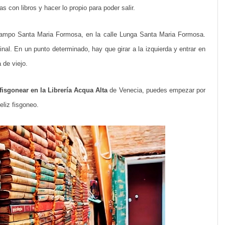
a
s con libros y hacer lo propio para poder salir.
,
ampo Santa Maria Formosa, en la calle Lunga Santa Maria Formosa.
d
inal. En un punto determinado, hay que girar a la izquierda y entrar en
u
 de viejo.
l
c
fisgonear en la Librería Acqua Alta
de Venecia, puedes empezar por
Feliz fisgoneo.
e
d
e
s
o
r
d