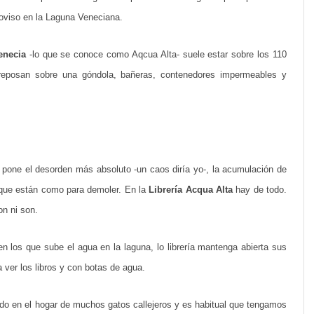
oviso en la Laguna Veneciana.
e
r
enecia
-lo que se conoce como Aqcua Alta- suele estar sobre los 110
í
s reposan sobre una góndola, bañeras, contenedores impermeables y
a
A
c
q
 lo pone el desorden más absoluto -un caos diría yo-, la acumulación de
s que están como para demoler. En la
Librería Acqua Alta
hay de todo.
u
on ni son.
a
A
los que sube el agua en la laguna, lo librería mantenga abierta sus
l
 ver los libros y con botas de agua.
t
ido en el hogar de muchos gatos callejeros y es habitual que tengamos