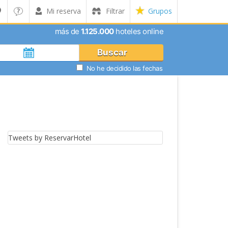
Mi reserva
Filtrar
Grupos
más de
1.125.000
hoteles online
Buscar
No he decidido las fechas
Tweets by ReservarHotel