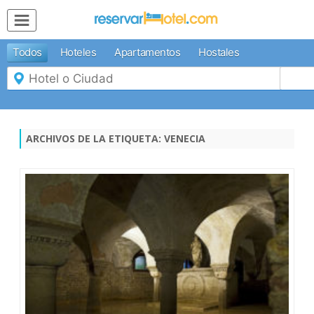
MENÚ
Todos
Hoteles
Apartamentos
Hostales
Inicio
Mi
Reserva
Ofertas
Inspírate
ARCHIVOS DE LA ETIQUETA:
VENECIA