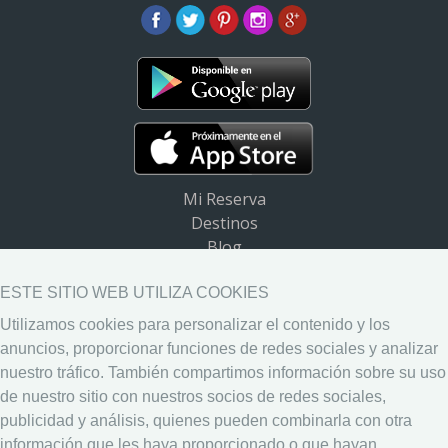
Mi Reserva
Destinos
Blog
Preguntas frecuentes (FAQ)
Ayuda
ESTE SITIO WEB UTILIZA COOKIES
Utilizamos cookies para personalizar el contenido y los
Descargar App
anuncios, proporcionar funciones de redes sociales y analizar
Widget de destinos
nuestro tráfico. También compartimos información sobre su uso
Aviso Legal
de nuestro sitio con nuestros socios de redes sociales,
Política de Privacidad
publicidad y análisis, quienes pueden combinarla con otra
Política de Cookies
información que les haya proporcionado o que hayan