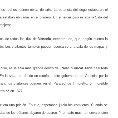
e
 los techos reúnen obras de arte. La estancia del dogo estaba en el
V
ía estaban ubicadas en el primero. En el tercer piso estaba la Sala del
e
ranjeros.
n
atos de todos los dux de
Venecia
, excepto uno, que, según cuenta la
e
tado. Los visitantes también pueden acercarse a la sala de los mapas y
c
i
a
piso, es la sala más grande dentro del
Palacio Ducal
. Mide casi toda
En la sala, era donde se reunía la élite gobernante de Venecia, por lo
la, los visitantes pueden ver el ‘Paraíso’ de Tintoretto, un increíble
terminó en 1577.
e era una prisión. En ella, esperaban juicio los convictos. Cuando se
eldas de los sótanos dejaron de usarse. Y un dato más, la nueva prisión