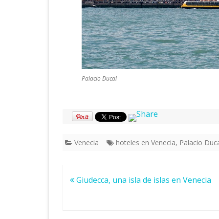
Palacio Ducal
Venecia
hoteles en Venecia
,
Palacio Duc
Navegación
Giudecca, una isla de islas en Venecia
de
entradas