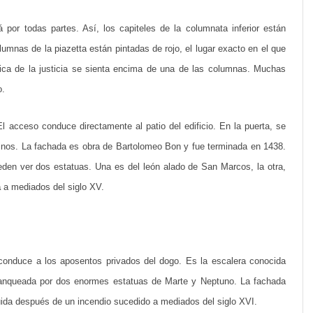
o
r
á por todas partes. Así, los capiteles de la columnata inferior están
umnas de la piazetta están pintadas de rojo, el lugar exacto en el que
i
rica de la justicia se sienta encima de una de las columnas. Muchas
a
o.
d
e
El acceso conduce directamente al patio del edificio. En la puerta, se
cinos. La fachada es obra de Bartolomeo Bon y fue terminada en 1438.
c
pueden ver dos estatuas. Una es del león alado de San Marcos, la otra,
o
a
a mediados del siglo XV.
r
a
d
s conduce a los aposentos privados del dogo. Es la escalera conocida
a
flanqueada por dos enormes estatuas de Marte y Neptuno. La fachada
d
ruida después de un incendio sucedido a mediados del siglo XVI.