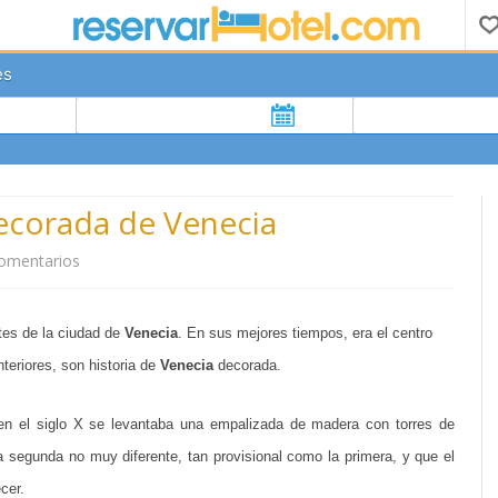
es
decorada de Venecia
omentarios
e
n
tes de la ciudad de
Venecia
. En sus mejores tiempos, era el centro
P
teriores, son historia de
Venecia
decorada.
a
l
e en el siglo X se levantaba una empalizada de madera con torres de
a
a segunda no muy diferente, tan provisional como la primera, y que el
cer.
c