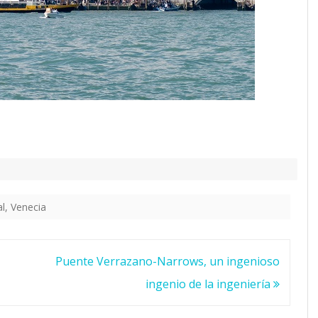
al
,
Venecia
Puente Verrazano-Narrows, un ingenioso
ingenio de la ingeniería