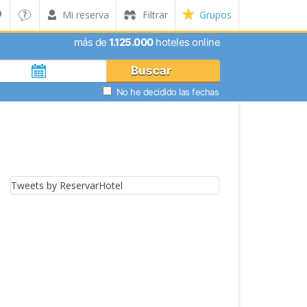
Mi reserva
Filtrar
Grupos
más de
1.125.000
hoteles online
Buscar
No he decidido las fechas
Tweets by ReservarHotel