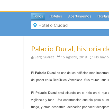
MENÚ
Todos
Hoteles
Apartamentos
Hostal
Inicio
Mi
Reserva
Grupos
Inspírate
Palacio Ducal, historia 
Sergi Suarez
15 agosto, 2018
No hay c
El
Palacio Ducal
es uno de los edificios más importan
del poder en la República Veneciana. Sus muros, sus in
El
Palacio Ducal
está situado en el sitio en el qu
vigilancia y foso. Una construcción que dio paso a un
fuego, y otros desastres, acabarían por hacer desapare