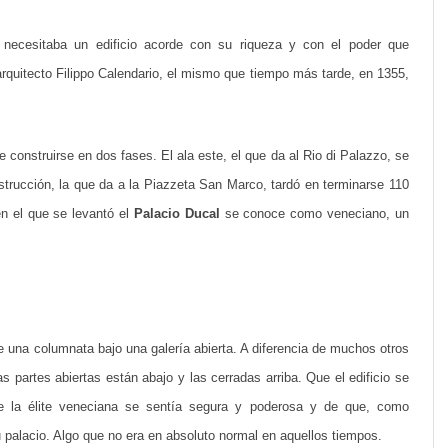
i
e necesitaba un edificio acorde con su riqueza y con el poder que
o
 arquitecto Filippo Calendario, el mismo que tiempo más tarde, en 1355,
D
u
e construirse en dos fases. El ala este, el que da al Rio di Palazzo, se
c
strucción, la que da a la Piazzeta San Marco, tardó en terminarse 110
a
en el que se levantó el
Palacio Ducal
se conoce como veneciano, un
l
,
h
i
e una columnata bajo una galería abierta. A diferencia de muchos otros
las partes abiertas están abajo y las cerradas arriba. Que el edificio se
s
e la élite veneciana se sentía segura y poderosa y de que, como
t
u palacio. Algo que no era en absoluto normal en aquellos tiempos.