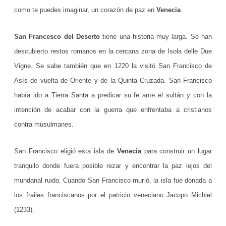
r
como te puedes imaginar, un corazón de paz en
Venecia
.
a
San Francesco del Deserto
tiene una historia muy larga. Se han
n
descubierto restos romanos en la cercana zona de Isola delle Due
c
Vigne. Se sabe también que en 1220 la visitó San Francisco de
e
Asís de vuelta de Oriente y de la Quinta Cruzada. San Francisco
había ido a Tierra Santa a predicar su fe ante el sultán y con la
s
intención de acabar con la guerra que enfrentaba a cristianos
c
contra musulmanes.
o
d
San Francisco eligió esta isla de
Venecia
para construir un lugar
tranquilo donde fuera posible rezar y encontrar la paz lejos del
e
mundanal ruido. Cuando San Francisco murió, la isla fue donada a
l
los frailes franciscanos por el patricio veneciano Jacopo Michiel
D
(1233).
e