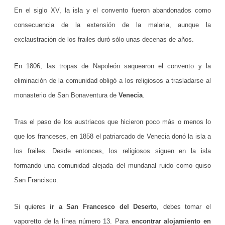
En el siglo XV, la isla y el convento fueron abandonados como
s
consecuencia de la extensión de la malaria, aunque la
e
exclaustración de los frailes duró sólo unas decenas de años.
r
t
En 1806, las tropas de Napoleón saquearon el convento y la
eliminación de la comunidad obligó a los religiosos a trasladarse al
o
monasterio de San Bonaventura de
Venecia
.
:
u
Tras el paso de los austriacos que hicieron poco más o menos lo
n
que los franceses, en 1858 el patriarcado de Venecia donó la isla a
los frailes. Desde entonces, los religiosos siguen en la isla
c
formando una comunidad alejada del mundanal ruido como quiso
o
San Francisco.
r
a
Si quieres
ir a San Francesco del Deserto
, debes tomar el
vaporetto de la línea número 13. Para
encontrar alojamiento en
z