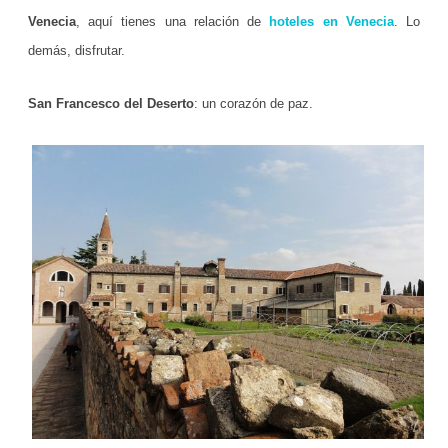
Venecia
, aquí tienes una relación de
hoteles en Venecia
. Lo
ó
demás, disfrutar.
n
d
San Francesco del Deserto
: un corazón de paz.
e
p
a
z