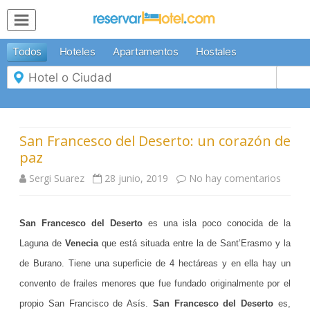
MENÚ
Todos
Hoteles
Apartamentos
Hostales
Inicio
Mi
Reserva
Grupos
Inspírate
San Francesco del Deserto: un corazón de
paz
Sergi Suarez
28 junio, 2019
No hay comentarios
e
n
San Francesco del Deserto
es una isla poco conocida de la
S
Laguna de
Venecia
que está situada entre la de Sant’Erasmo y la
a
de Burano. Tiene una superficie de 4 hectáreas y en ella hay un
n
convento de frailes menores que fue fundado originalmente por el
F
propio San Francisco de Asís.
San Francesco del Deserto
es,