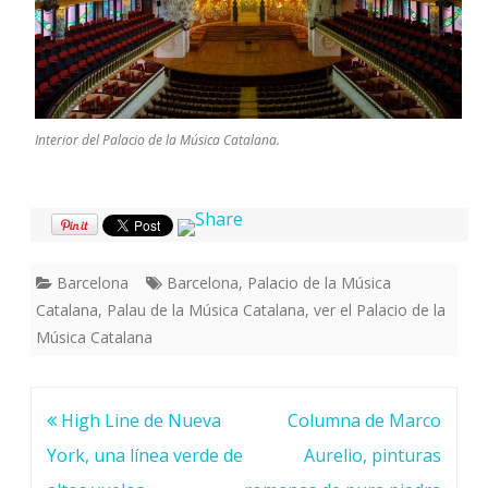
Interior del Palacio de la Música Catalana.
Barcelona
Barcelona
,
Palacio de la Música
Catalana
,
Palau de la Música Catalana
,
ver el Palacio de la
Música Catalana
Navegación
High Line de Nueva
Columna de Marco
de
York, una línea verde de
Aurelio, pinturas