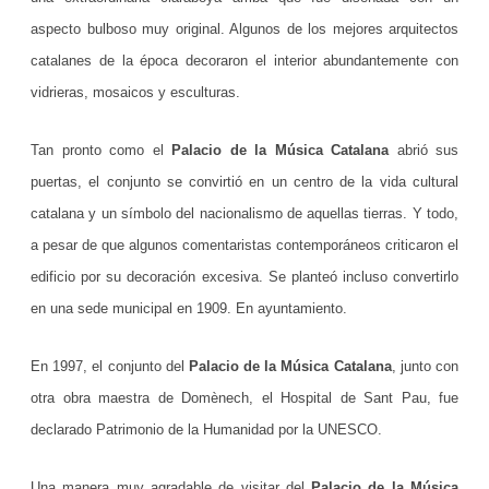
aspecto bulboso muy original. Algunos de los mejores arquitectos
e
catalanes de la época decoraron el interior abundantemente con
B
vidrieras, mosaicos y esculturas.
a
r
Tan pronto como el
Palacio de la Música Catalana
abrió sus
puertas, el conjunto se convirtió en un centro de la vida cultural
c
catalana y un símbolo del nacionalismo de aquellas tierras. Y todo,
e
a pesar de que algunos comentaristas contemporáneos criticaron el
l
edificio por su decoración excesiva. Se planteó incluso convertirlo
o
en una sede municipal en 1909. En ayuntamiento.
n
En 1997, el conjunto del
Palacio de la Música Catalana
, junto con
a
otra obra maestra de Domènech, el Hospital de Sant Pau, fue
d
declarado Patrimonio de la Humanidad por la UNESCO.
a
Una manera muy agradable de visitar del
Palacio de la Música