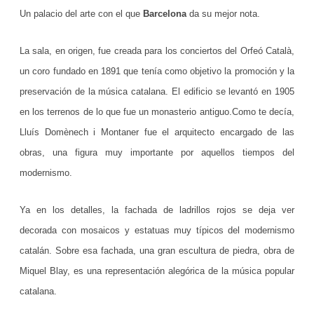
c
Un palacio del arte con el que
Barcelona
da su mejor nota.
i
La sala, en origen, fue creada para los conciertos del Orfeó Català,
o
un coro fundado en 1891 que tenía como objetivo la promoción y la
d
preservación de la música catalana. El edificio se levantó en 1905
e
en los terrenos de lo que fue un monasterio antiguo.Como te decía,
Lluís Domènech i Montaner fue el arquitecto encargado de las
l
obras, una figura muy importante por aquellos tiempos del
a
modernismo.
M
ú
Ya en los detalles, la fachada de ladrillos rojos se deja ver
decorada con mosaicos y estatuas muy típicos del modernismo
s
catalán. Sobre esa fachada, una gran escultura de piedra, obra de
i
Miquel Blay, es una representación alegórica de la música popular
c
catalana.
a