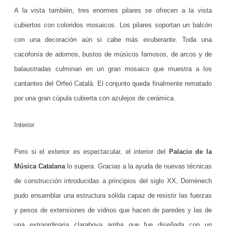
A la vista también, tres enormes pilares se ofrecen a la vista
C
cubiertos con coloridos mosaicos. Los pilares soportan un balcón
a
con una decoración aún si cabe más exuberante. Toda una
t
cacofonía de adornos, bustos de músicos famosos, de arcos y de
a
balaustradas culminan en un gran mosaico que muestra a los
l
cantantes del Orfeó Català. El conjunto queda finalmente rematado
por una gran cúpula cubierta con azulejos de cerámica.
a
n
Interior
a
Pero si el exterior es espectacular, el interior del
Palacio de la
,
Música Catalana
lo supera. Gracias a la ayuda de nuevas técnicas
d
de construcción introducidas a principios del siglo XX, Domènech
ó
pudo ensamblar una estructura sólida capaz de resistir las fuerzas
n
y pesos de extensiones de vidrios que hacen de paredes y las de
d
una extraordinaria claraboya arriba que fue diseñada con un