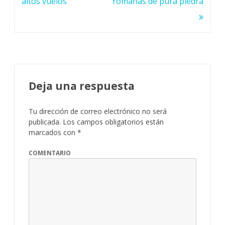
entradas
altos vuelos
romanas de pura piedra
Deja una respuesta
Tu dirección de correo electrónico no será
publicada.
Los campos obligatorios están
marcados con
*
COMENTARIO