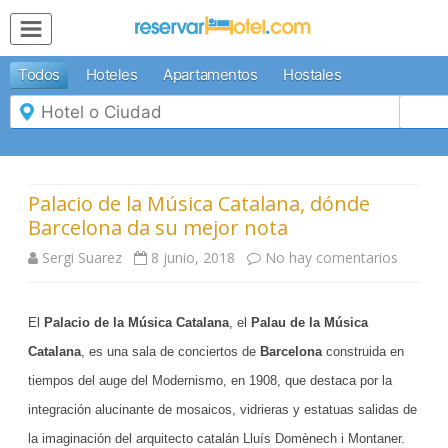
MENÚ
Todos
Hoteles
Apartamentos
Hostales
Inicio
Mi
Reserva
Grupos
Inspírate
Palacio de la Música Catalana, dónde
Barcelona da su mejor nota
Sergi Suarez
8 junio, 2018
No hay comentarios
e
n
El
Palacio de la Música Catalana
, el
Palau de la Música
P
Catalana
, es una sala de conciertos de
Barcelona
construida en
a
tiempos del auge del Modernismo, en 1908, que destaca por la
l
integración alucinante de mosaicos, vidrieras y estatuas salidas de
a
la imaginación del arquitecto catalán Lluís Domènech i Montaner.