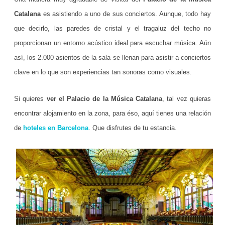
s
Catalana
es asistiendo a uno de sus conciertos. Aunque, todo hay
u
que decirlo, las paredes de cristal y el tragaluz del techo no
m
proporcionan un entorno acústico ideal para escuchar música. Aún
e
así, los 2.000 asientos de la sala se llenan para asistir a conciertos
clave en lo que son experiencias tan sonoras como visuales.
j
o
Si quieres
ver el Palacio de la Música Catalana
, tal vez quieras
r
encontrar alojamiento en la zona, para éso, aquí tienes una relación
n
de
hoteles en Barcelona
. Que disfrutes de tu estancia.
o
t
a