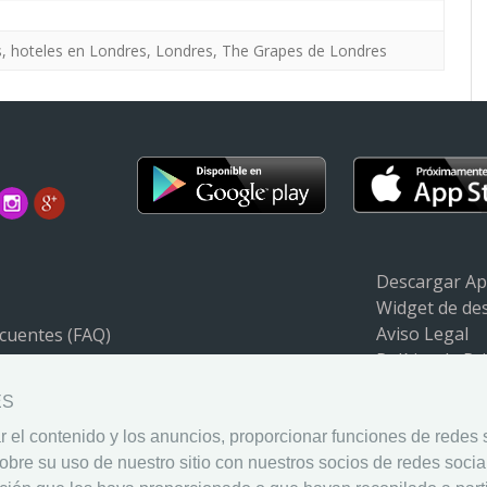
s
,
hoteles en Londres
,
Londres
,
The Grapes de Londres
Descargar A
Widget de de
Aviso Legal
cuentes (FAQ)
Política de Pr
Política de C
ES
 el contenido y los anuncios, proporcionar funciones de redes so
re su uso de nuestro sitio con nuestros socios de redes social