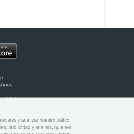
pp
stinos
ivacidad
ookies
ciales y analizar nuestro tráfico.
es, publicidad y análisis, quienes