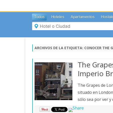
MENÚ
Todos
Hoteles
Apartamentos
Hostal
Inicio
Mi
Reserva
Grupos
Inspírate
ARCHIVOS DE LA ETIQUETA:
CONOCER THE G
The Grapes
Imperio Br
The Grapes de Lond
situado en London
sólo sea por ver y