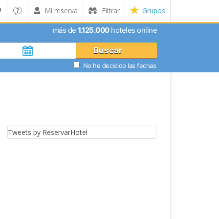
Mi reserva
Filtrar
Grupos
más de
1.125.000
hoteles online
Buscar
No he decidido las fechas
Tweets by ReservarHotel