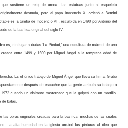
B
que sostiene un reloj de arena. Las estatuas junto al esqueleto
a
 originalmente desnuda, pero el papa Inocencio XI ordenó a Bernini
table es la tumba de Inocencio VII, esculpida en 1498 por Antonio del
s
ede de la basílica original del siglo IV.
í
l
dro
es, sin lugar a dudas ‘La Piedad,’ una escultura de mármol de una
i
e creada entre 1499 y 1500 por Miguel Ángel a la temprana edad de
c
a
derecha. Es el único trabajo de Miguel Ángel que lleva su firma. Grabó
d
upuestamente después de escuchar que la gente atribuía su trabajo a
e
 1972 cuando un visitante trastornado que la golpeó con un martillo.
a de balas.
S
a
de las obras originales creadas para la basílica, muchas de las cuales
n
no. La alta humedad en la iglesia arruinó las pinturas al óleo que