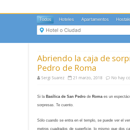
MENÚ
Todos
Hoteles
Apartamentos
Hostal
Inicio
Mi
Reserva
Grupos
Inspírate
Abriendo la caja de sorp
Pedro de Roma
Sergi Suarez
21 marzo, 2018
No hay c
Si la
Basílica de San Pedro
de
Roma
es un espectácul
sorpresas. Te cuento.
Sólo cuando se entra en el templo, se puede ver el ve
metros cuadrados de superficie, lo mismo que dos c