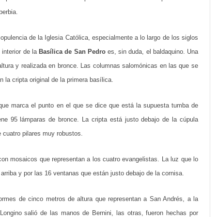
berbia.
e
n
opulencia de la Iglesia Católica, especialmente a lo largo de los siglos
d
interior de la
Basílica de San Pedro
es, sin duda, el baldaquino. Una
o
altura y realizada en bronce. Las columnas salomónicas en las que se
a cripta original de la primera basílica.
l
a
a que marca el punto en el que se dice que está la supuesta tumba de
c
ne 95 lámparas de bronce. La cripta está justo debajo de la cúpula
a
 cuatro pilares muy robustos.
j
con mosaicos que representan a los cuatro evangelistas. La luz que lo
a
 arriba y por las 16 ventanas que están justo debajo de la cornisa.
d
normes de cinco metros de altura que representan a San Andrés, a la
e
Longino salió de las manos de Bernini, las otras, fueron hechas por