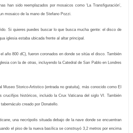
P
unas han sido reemplazados por mosaicos como ‘La Transfiguración’,
 un mosaico de la mano de Stefano Pozzi.
e
d
orido. Si quieres puedes buscar lo que busca mucha gente: el disco de
r
ua iglesia estaba ubicada frente al altar principal.
o
el año 800 dC), fueron coronados en donde se sitúa el disco. También
d
esia con la de otras, incluyendo la Catedral de San Pablo en Londres
e
R
 al Museo Storico-Artistico (entrada no gratuita), más conocido como El
o
crucifijos históricos, incluido la Crux Vaticana del siglo VI. También
m
 tabernáculo creado por Donatello.
a
aticane, una necrópolis situada debajo de la nave donde se encuentran
ando el piso de la nueva basílica se construyó 3,2 metros por encima