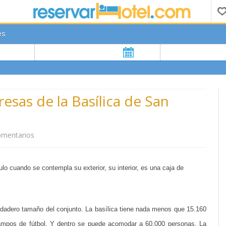
es
resas de la Basílica de San
omentarios
e
n
o cuando se contempla su exterior, su interior, es una caja de
A
b
r
rdadero tamaño del conjunto. La basílica tiene nada menos que 15.160
i
ampos de fútbol. Y dentro se puede acomodar a 60.000 personas. La