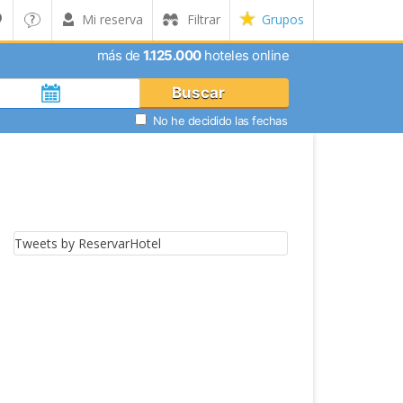
Mi reserva
Filtrar
Grupos
más de
1.125.000
hoteles online
Buscar
No he decidido las fechas
Tweets by ReservarHotel