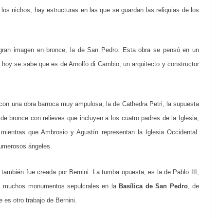
s
s nichos, hay estructuras en las que se guardan las reliquias de los
o
r
a gran imagen en bronce, la de San Pedro. Esta obra se pensó en un
p
 hoy se sabe que es de Arnolfo di Cambio, un arquitecto y constructor
r
e
s
on una obra barroca muy ampulosa, la de Cathedra Petri, la supuesta
 de bronce con relieves que incluyen a los cuatro padres de la Iglesia;
a
 mientras que Ambrosio y Agustín representan la Iglesia Occidental.
s
numerosos ángeles.
d
e
 también fue creada por Bernini. La tumba opuesta, es la de Pablo III,
os muchos monumentos sepulcrales en la
Basílica de San Pedro
, de
l
 es otro trabajo de Bernini.
a